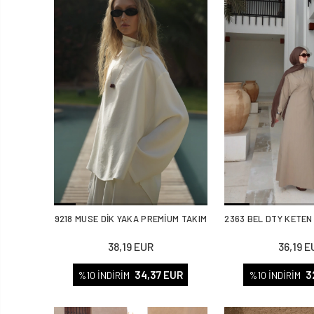
9218 MUSE DİK YAKA PREMİUM TAKIM
2363 BEL DTY KETEN
38,19 EUR
36,19 E
34,37 EUR
3
%10 İNDİRİM
%10 İNDİRİM