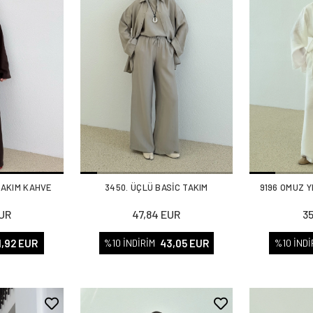
TAKIM KAHVE
3450. ÜÇLÜ BASİC TAKIM
9196 OMUZ Y
EUR
47,84 EUR
3
1,92 EUR
43,05 EUR
%10 İNDİRİM
%10 İNDİ