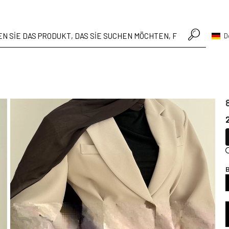
• Hafta içi verilen siparişler aynı gün kargoda
D