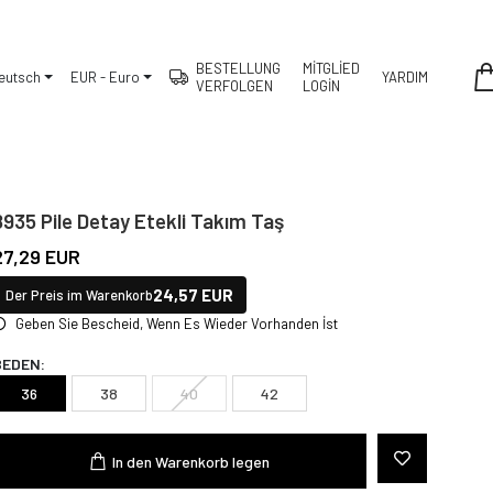
BESTELLUNG
MİTGLİED
eutsch
EUR - Euro
YARDIM
VERFOLGEN
LOGİN
8935 Pile Detay Etekli Takım Taş
27,29 EUR
24,57 EUR
Der Preis im Warenkorb
Geben Sie Bescheid, Wenn Es Wieder Vorhanden İst
BEDEN:
36
38
40
42
In den Warenkorb legen