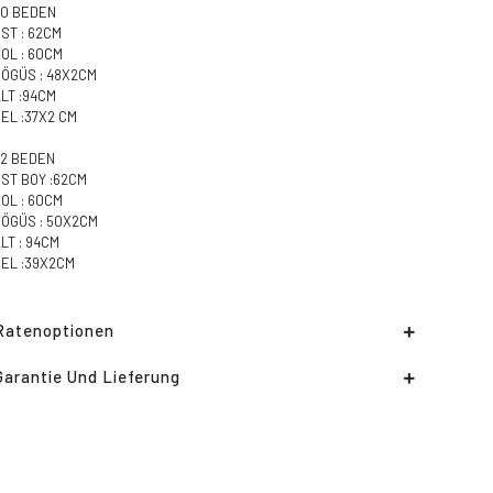
40 BEDEN
ST : 62CM
KOL : 60CM
GÖGÜS : 48X2CM
LT :94CM
EL :37X2 CM
42 BEDEN
ÜST BOY :62CM
OL : 60CM
GÖGÜS : 50X2CM
LT : 94CM
BEL :39X2CM
Ratenoptionen
Garantie Und Lieferung