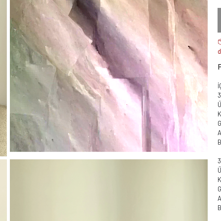
d
Ü
A
B
K
A