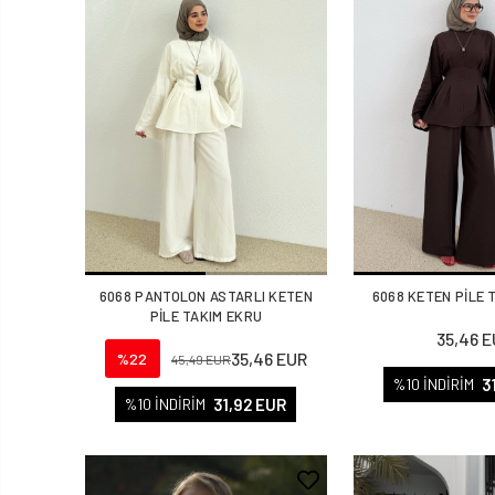
6068 PANTOLON ASTARLI KETEN
6068 KETEN PİLE 
PİLE TAKIM EKRU
35,46 
35,46 EUR
%22
45,49 EUR
3
%10 İNDİRİM
31,92 EUR
%10 İNDİRİM