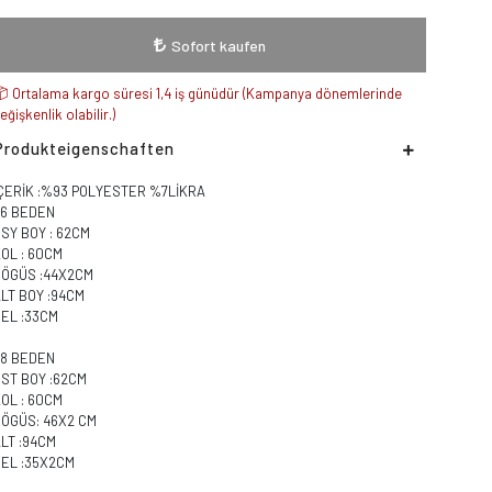
Sofort kaufen
Ortalama kargo süresi 1,4 iş günüdür (Kampanya dönemlerinde
eğişkenlik olabilir.)
Produkteigenschaften
İÇERİK :%93 POLYESTER %7LİKRA
36 BEDEN
SY BOY : 62CM
KOL : 60CM
GÖGÜS :44X2CM
LT BOY :94CM
EL :33CM
38 BEDEN
ÜST BOY :62CM
OL : 60CM
GÖGÜS: 46X2 CM
LT :94CM
BEL :35X2CM