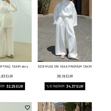
IRTMAÇ TAKIM ekru
9218 MUSE DİK YAKA PREMİUM TAKIM
5,83 EUR
38,19 EUR
32,25 EUR
34,37 EUR
RİM
%10 İNDİRİM