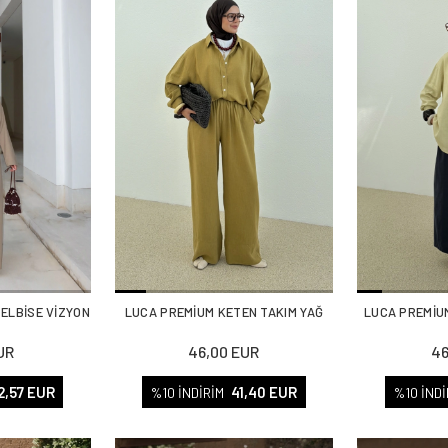
 ELBİSE VİZYON
LUCA PREMİUM KETEN TAKIM YAĞ
LUCA PREMİU
UR
46,00 EUR
46
2,57 EUR
41,40 EUR
%10 İNDİRİM
%10 İNDİ