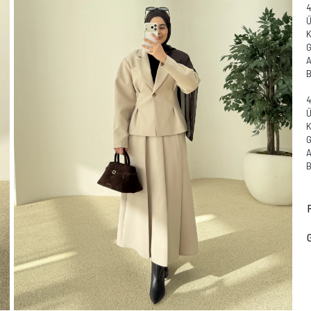
Ü
A
B
K
A