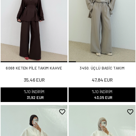
6068 KETEN PİLE TAKIM KAHVE
3450. ÜÇLÜ BASİC TAKIM
35,46 EUR
47,84 EUR
%10 İNDİRİM
%10 İNDİRİM
31,92 EUR
43,05 EUR