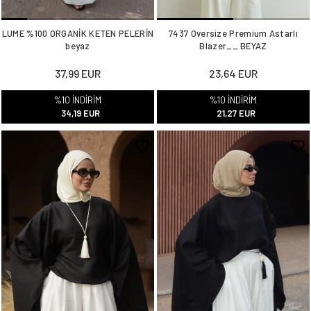
LUME %100 ORGANİK KETEN PELERİN
7437 Oversize Premium Astarlı
beyaz
Blazer__ BEYAZ
37,99 EUR
23,64 EUR
%10 İNDİRİM
%10 İNDİRİM
34,19 EUR
21,27 EUR