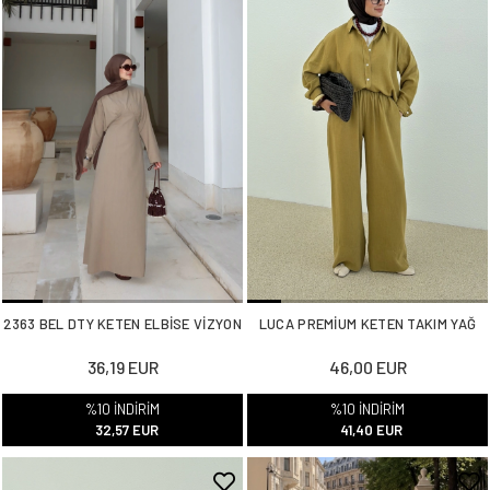
2363 BEL DTY KETEN ELBİSE VİZYON
LUCA PREMİUM KETEN TAKIM YAĞ
36,19 EUR
46,00 EUR
%10 İNDİRİM
%10 İNDİRİM
32,57 EUR
41,40 EUR