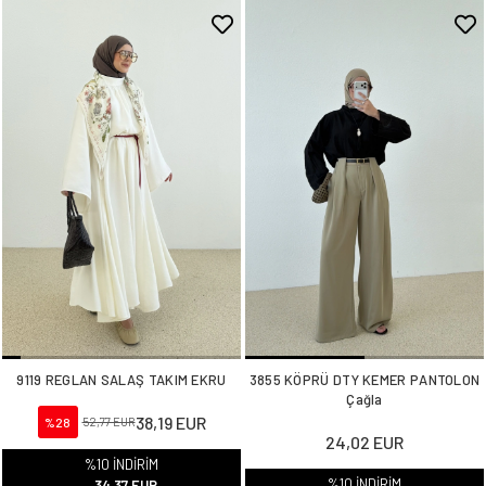
9119 REGLAN SALAŞ TAKIM EKRU
3855 KÖPRÜ DTY KEMER PANTOLON
Çağla
38,19 EUR
%28
52,77 EUR
24,02 EUR
%10 İNDİRİM
%10 İNDİRİM
34,37 EUR