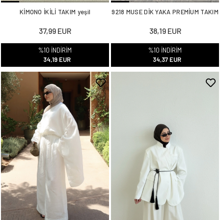
KİMONO İKİLİ TAKIM yeşil
9218 MUSE DİK YAKA PREMİUM TAKIM
37,99 EUR
38,19 EUR
%10 İNDİRİM
%10 İNDİRİM
34,19 EUR
34,37 EUR