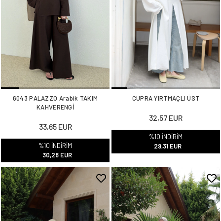
6043 PALAZZO Arabik TAKIM
CUPRA YIRTMAÇLI ÜST
KAHVERENGİ
32,57 EUR
33,65 EUR
%10 İNDİRİM
%10 İNDİRİM
29,31 EUR
30,28 EUR