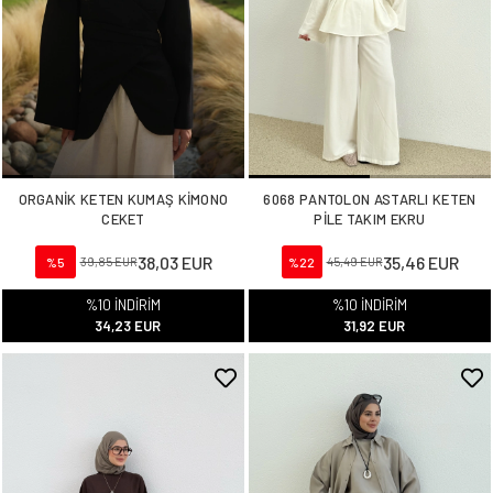
ORGANİK KETEN KUMAŞ KİMONO
6068 PANTOLON ASTARLI KETEN
CEKET
PİLE TAKIM EKRU
38,03 EUR
35,46 EUR
%5
39,85 EUR
%22
45,49 EUR
%10 İNDİRİM
%10 İNDİRİM
34,23 EUR
31,92 EUR