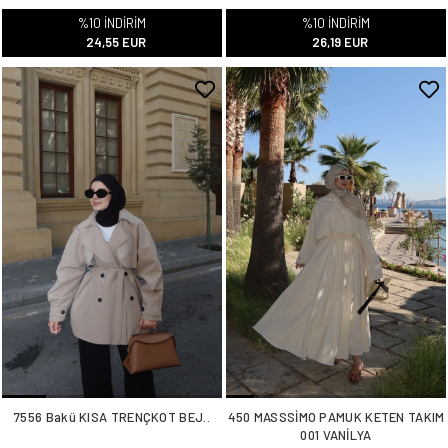
%10 İNDİRİM
%10 İNDİRİM
24,55 EUR
26,19 EUR
7556 Bakü KISA TRENÇKOT BEJ..
450 MASSSİMO PAMUK KETEN TAKIM
001 VANİLYA