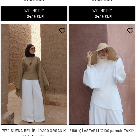
%10 İNDİRİM
%10 İNDİRİM
34,19 EUR
34,19 EUR
7174 SUENA BEL İPLİ %100 ORGANİK
9189 İÇİ ASTARLI %100 pamuk TAKIM
KETEN YEŞİL