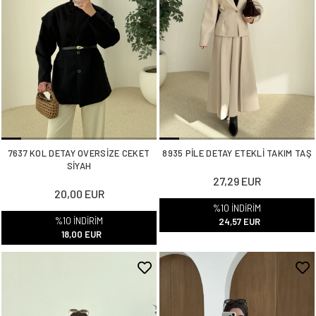
7637 KOL DETAY OVERSİZE CEKET
8935 PİLE DETAY ETEKLİ TAKIM TAŞ
SİYAH
27,29 EUR
20,00 EUR
%10 İNDİRİM
%10 İNDİRİM
24,57 EUR
18,00 EUR