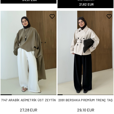
21,62 EUR
7147 ARABİK ASİMETRİK ÜST ZEYTİN
2091 BERSHKA PREMİUM TRENÇ TAŞ
27,28 EUR
29,10 EUR