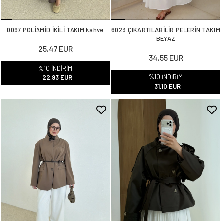
0097 POLİAMİD İKİLİ TAKIM kahve
6023 ÇIKARTILABİLİR PELERİN TAKIM
BEYAZ
25,47 EUR
34,55 EUR
%10 İNDİRİM
%10 İNDİRİM
22,93 EUR
31,10 EUR