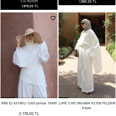
%10 İNDİRİM
1.960,20 TL
1.879,20 TL
9189 İÇİ ASTARLI %100 pamuk TAKIM
LUME %100 ORGANİK KETEN PELERİN
beyaz
2.178,00 TL