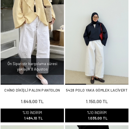
Ön Sipariştir kargolama süresi
yaklaşık 8 Ağustos
CHİNO DİKİŞLİ PALON PANTOLON
5428 POLO YAKA GÖMLEK LACİVERT
1.649,00 TL
1.150,00 TL
%10 İNDİRİM
%10 İNDİRİM
1.484,10 TL
1.035,00 TL