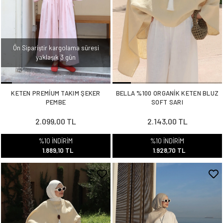
Ön Sipariştir kargolama süresi
yaklaşık 3 gün
KETEN PREMİUM TAKIM ŞEKER
BELLA %100 ORGANİK KETEN BLUZ
PEMBE
SOFT SARI
2.099,00 TL
2.143,00 TL
%10 İNDİRİM
%10 İNDİRİM
1.889,10 TL
1.928,70 TL