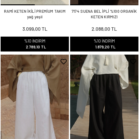
RAMİ KETEN İKİLİ PREMİUM TAKIM
7174 SUENA BEL İPLİ %100 ORGANİK
yağ yeşil
KETEN KIRMIZI
3.099,00 TL
2.088,00 TL
%10 İNDİRİM
%10 İNDİRİM
2.789,10 TL
1.879,20 TL