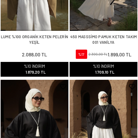
LUME %100 ORGANİK KETEN PELERİN
450 MASSSİMO PAMUK KETEN TAKIM
YEŞİL
001 VANİLYA
2.088,00 TL
1.899,00 TL
%17
2.300,00 TL
%10 İNDİRİM
%10 İNDİRİM
1.879,20 TL
1.709,10 TL