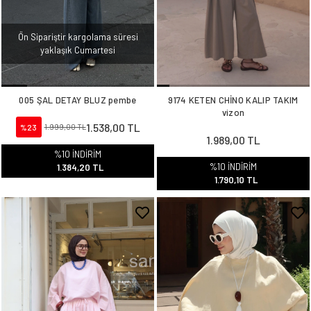
Ön Sipariştir kargolama süresi
yaklaşık Cumartesi
005 ŞAL DETAY BLUZ pembe
9174 KETEN CHİNO KALIP TAKIM
vizon
1.538,00 TL
%23
1.999,00 TL
1.989,00 TL
%10 İNDİRİM
%10 İNDİRİM
1.384,20 TL
1.790,10 TL