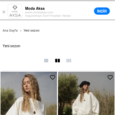
• %30’a varan büyük yaz indirimi
Moda Aksa
İNDİR
×
0
www.modaaksa.com
Uygulamaya Özel Fırsatları Yakala
Ana Sayfa
Yeni sezon
Yeni sezon