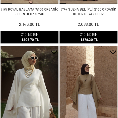
7175 ROYAL BAĞLAMA %100 ORGANİK
7174 SUENA BEL İPLİ %100 ORGANİK
KETEN BLUZ SİYAH
KETEN BEYAZ BLUZ
2.143,00 TL
2.088,00 TL
%10 İNDİRİM
%10 İNDİRİM
1.928,70 TL
1.879,20 TL