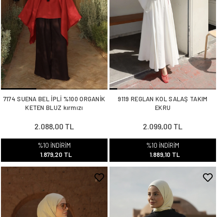
7174 SUENA BEL İPLİ %100 ORGANİK
9119 REGLAN KOL SALAŞ TAKIM
KETEN BLUZ kırmızı
EKRU
2.088,00 TL
2.099,00 TL
%10 İNDİRİM
%10 İNDİRİM
1.879,20 TL
1.889,10 TL