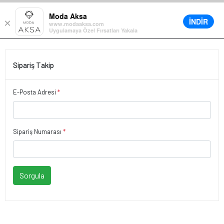
• %30’a varan büyük yaz indirimi
Moda Aksa
İNDİR
×
0
www.modaaksa.com
Uygulamaya Özel Fırsatları Yakala
Sipariş Takip
E-Posta Adresi
*
Sipariş Numarası
*
Sorgula