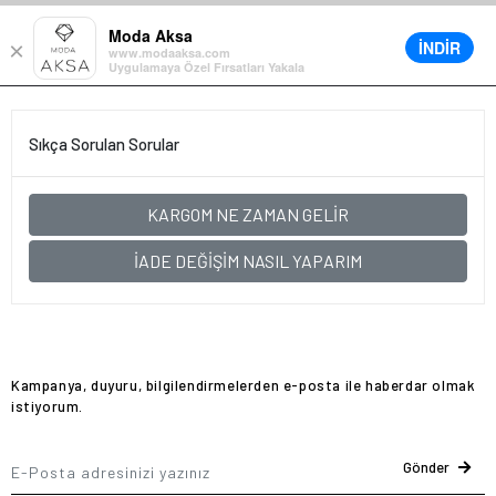
• %30’a varan büyük yaz indirimi
Moda Aksa
İNDİR
×
0
www.modaaksa.com
Uygulamaya Özel Fırsatları Yakala
Sıkça Sorulan Sorular
KARGOM NE ZAMAN GELİR
İADE DEĞİŞİM NASIL YAPARIM
Kampanya, duyuru, bilgilendirmelerden e-posta ile haberdar olmak
istiyorum.
Gönder