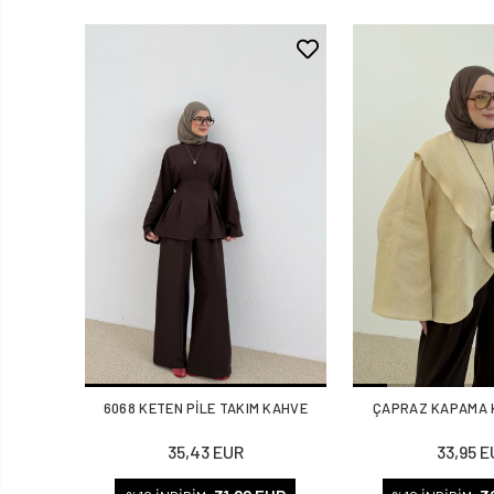
6068 KETEN PİLE TAKIM KAHVE
ÇAPRAZ KAPAMA 
35,43 EUR
33,95 E