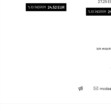
27,25 
24,52 EUR
%10 İNDİRİM
2
%10 İNDİRİM
Ich möch
modaa