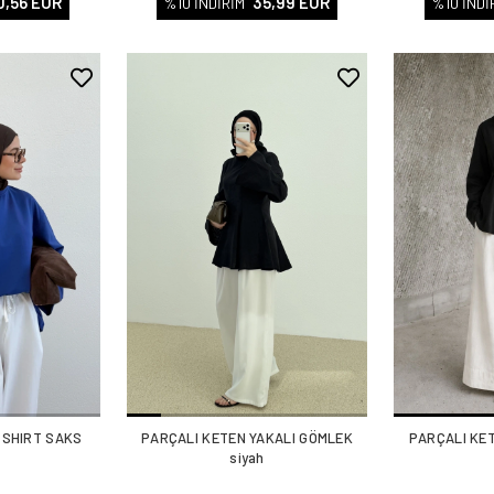
0,56 EUR
35,99 EUR
%10 İNDİRİM
%10 İNDİ
TSHIRT SAKS
PARÇALI KETEN YAKALI GÖMLEK
PARÇALI KE
siyah