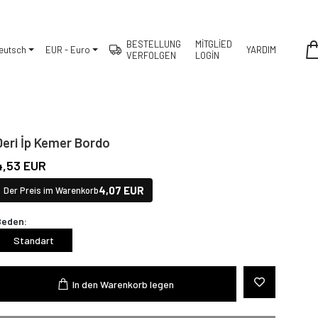
BESTELLUNG
MİTGLİED
eutsch
EUR - Euro
YARDIM
VERFOLGEN
LOGİN
Deri İp Kemer Bordo
4,53 EUR
4,07 EUR
Der Preis im Warenkorb
Beden:
Standart
In den Warenkorb legen