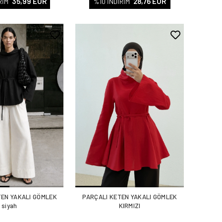
35,99 EUR
28,76 EUR
RİM
%10 İNDİRİM
TEN YAKALI GÖMLEK
PARÇALI KETEN YAKALI GÖMLEK
siyah
KIRMIZI