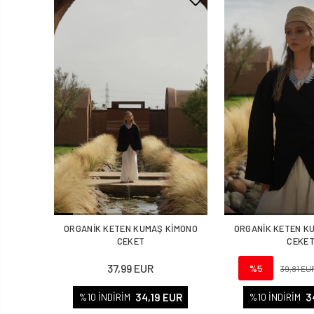
ORGANİK KETEN KUMAŞ KİMONO
ORGANİK KETEN K
CEKET
CEKE
37,99 EUR
%5
39,81 EU
34,19 EUR
3
%10 İNDİRİM
%10 İNDİRİM