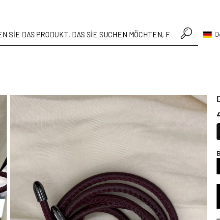
• Hafta içi verilen siparişler aynı gün kargoda
D