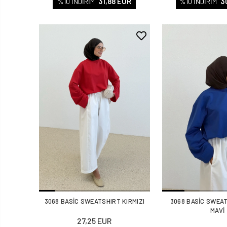
31,88 EUR
3
%10 İNDİRİM
%10 İNDİRİM
3068 BASİC SWEATSHIRT KIRMIZI
3068 BASİC SWEA
MAVİ
27,25 EUR