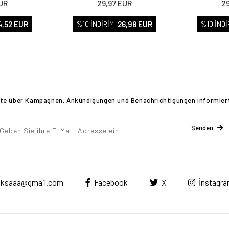
EUR
29,97 EUR
29
4,52 EUR
26,98 EUR
%10 İNDİRİM
%10 İNDİ
te über Kampagnen, Ankündigungen und Benachrichtigungen informier
Senden
ksaaa@gmail.com
Facebook
X
İnstagr