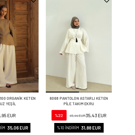
%100 ORGANİK KETEN
6068 PANTOLON ASTARLI KETEN
UZ YEŞİL
PİLE TAKIM EKRU
8,95 EUR
35,43 EUR
%22
45,44 EUR
35,06 EUR
31,88 EUR
RİM
%10 İNDİRİM