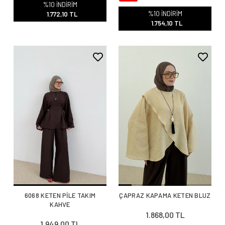
1.949,00 TL
%22
2.500,00 TL
%10 İNDİRİM
%10 İNDİRİM
1.772,10 TL
1.754,10 TL
6068 KETEN PİLE TAKIM
ÇAPRAZ KAPAMA KETEN BLUZ
KAHVE