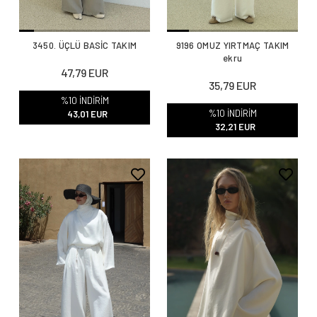
3450. ÜÇLÜ BASİC TAKIM
9196 OMUZ YIRTMAÇ TAKIM
ekru
47,79 EUR
35,79 EUR
%10 İNDİRİM
%10 İNDİRİM
43,01 EUR
32,21 EUR