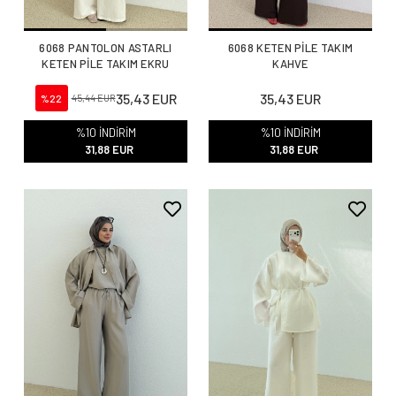
6068 PANTOLON ASTARLI
6068 KETEN PİLE TAKIM
KETEN PİLE TAKIM EKRU
KAHVE
35,43 EUR
35,43 EUR
%22
45,44 EUR
%10 İNDİRİM
%10 İNDİRİM
31,88 EUR
31,88 EUR