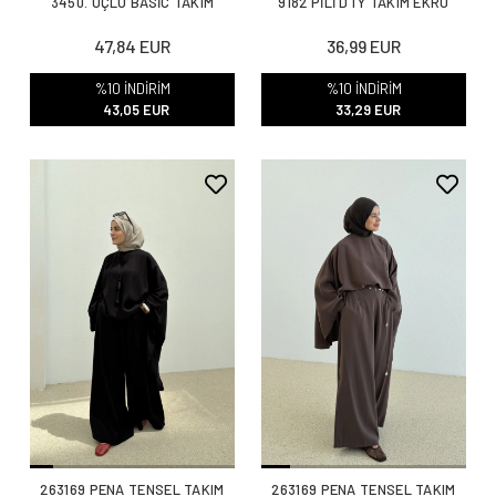
3450. ÜÇLÜ BASİC TAKIM
9182 PİLİ DTY TAKIM EKRU
47,84 EUR
36,99 EUR
%10 İNDİRİM
%10 İNDİRİM
43,05 EUR
33,29 EUR
263169 PENA TENSEL TAKIM
263169 PENA TENSEL TAKIM