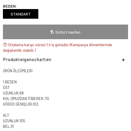
BEDEN:
STANDART
Sofort kaufen
Ortalama kargo süresi 1,4 iş günüdür (Kampanya dönemlerinde
değişkenlik olabilir.)
Produkteigenschaften
ÜRÜN ÖLCÜMLERİ
1 BEDEN
ÜST
UZUNLUK:68
KOL OMUZDAN İTİBEREN :70
GÖĞÜS GENİŞLİĞİ:102
ALT
UZUNLUK:105
BEL:31