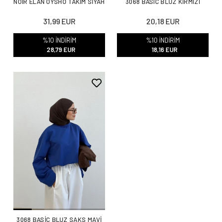
NOİR ELAN OYSHO TAKIM SİYAH
3068 BASİC BLUZ KIRMIZI
31,99 EUR
20,18 EUR
%10 İNDİRİM
%10 İNDİRİM
28,79 EUR
18,16 EUR
3068 BASİC BLUZ SAKS MAVİ