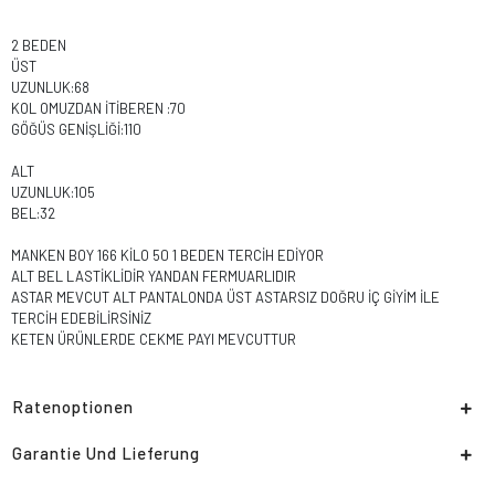
2 BEDEN
ÜST
UZUNLUK:68
KOL OMUZDAN İTİBEREN :70
GÖĞÜS GENİŞLİĞİ:110
ALT
UZUNLUK:105
BEL:32
MANKEN BOY 166 KİLO 50 1 BEDEN TERCİH EDİYOR
ALT BEL LASTİKLİDİR YANDAN FERMUARLIDIR
ASTAR MEVCUT ALT PANTALONDA ÜST ASTARSIZ DOĞRU İÇ GİYİM İLE
TERCİH EDEBİLİRSİNİZ
KETEN ÜRÜNLERDE CEKME PAYI MEVCUTTUR
Ratenoptionen
Garantie Und Lieferung