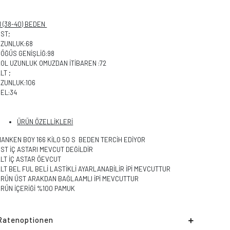
 (38-40) BEDEN
ÜST;
UZUNLUK:68
ÖĞÜS GENİŞLİĞ:98
KOL UZUNLUK OMUZDAN İTİBAREN :72
LT ;
UZUNLUK:106
EL:34
ÜRÜN ÖZELLİKLERİ
ANKEN BOY 166 KİLO 50 S BEDEN TERCİH EDİYOR
ST İÇ ASTARI MEVCUT DEĞİLDİR
LT İÇ ASTAR ÖEVCUT
LT BEL FUL BELİ LASTİKLİ AYARLANABİLİR İPİ MEVCUTTUR
ÜRÜN ÜST ARAKDAN BAĞLAAMLI İPİ MEVCUTTUR
RÜN İÇERİĞİ %100 PAMUK
Ratenoptionen