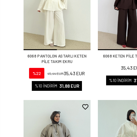
6068 PANTOLON ASTARLI KETEN
6068 KETEN PİLE 
PİLE TAKIM EKRU
35,43 
35,43 EUR
%22
45,44 EUR
3
%10 İNDİRİM
31,88 EUR
%10 İNDİRİM