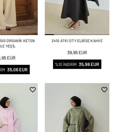
%100 ORGANİK KETEN
2410 ATKI DTY ELBİSE KAHVE
UZ YEŞİL
39,95 EUR
8,95 EUR
35,96 EUR
%10 İNDİRİM
35,06 EUR
RİM