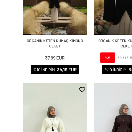
ORGANİK KETEN KUMAŞ KİMONO
ORGANİK KETEN K
CEKET
CEKE
37,99 EUR
%5
39,81 EU
34,19 EUR
3
%10 İNDİRİM
%10 İNDİRİM