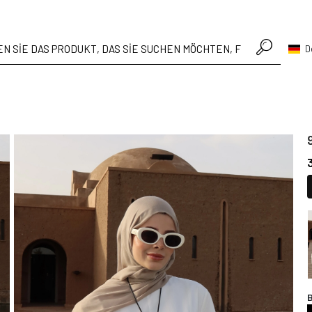
• Hafta içi verilen siparişler aynı gün kargoda
D