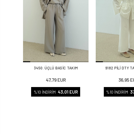
3450. ÜÇLÜ BASİC TAKIM
9182 PİLİ DTY 
47,79 EUR
36,95 E
43,01 EUR
3
%10 İNDİRİM
%10 İNDİRİM