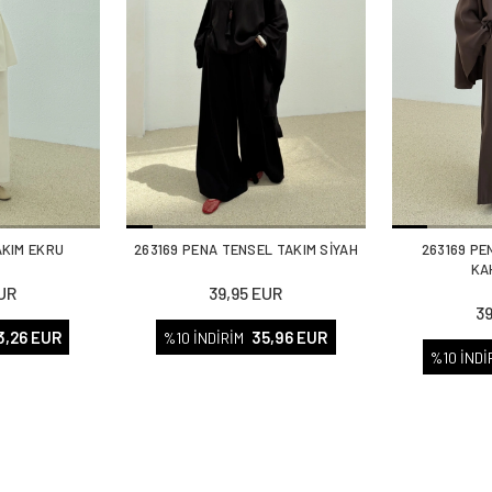
TAKIM EKRU
263169 PENA TENSEL TAKIM SİYAH
263169 PE
KA
UR
39,95 EUR
3
3,26 EUR
35,96 EUR
%10 İNDİRİM
%10 İNDİ