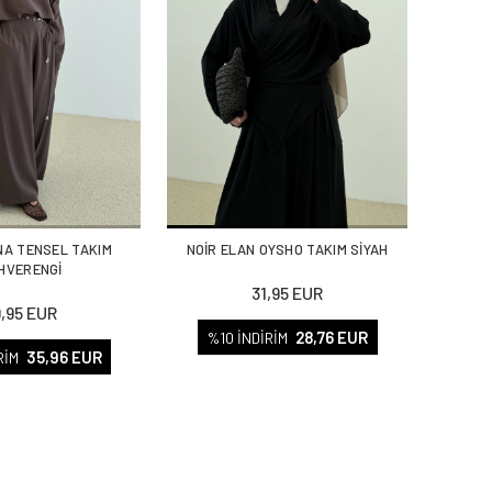
NA TENSEL TAKIM
NOİR ELAN OYSHO TAKIM SİYAH
HVERENGİ
31,95 EUR
9,95 EUR
28,76 EUR
%10 İNDİRİM
35,96 EUR
RİM