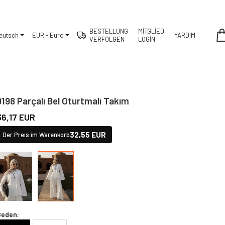
BESTELLUNG
MİTGLİED
eutsch
EUR - Euro
YARDIM
VERFOLGEN
LOGİN
9198 Parçalı Bel Oturtmalı Takım
36,17 EUR
32,55 EUR
Der Preis im Warenkorb
Beden: