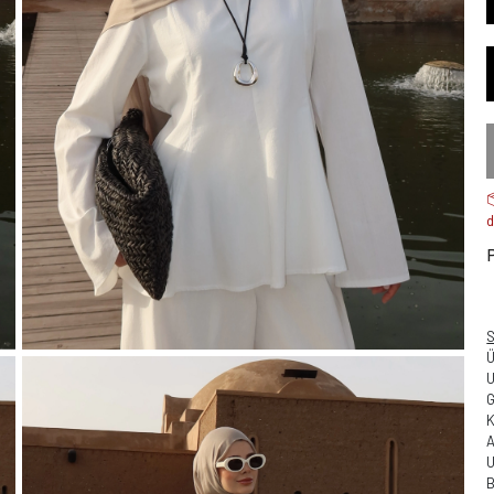
d
S
G
A
B