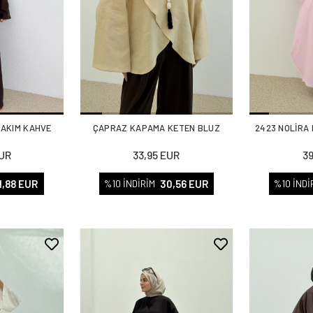
TAKIM KAHVE
ÇAPRAZ KAPAMA KETEN BLUZ
2423 NOLİRA
EUR
33,95 EUR
3
1,88 EUR
30,56 EUR
%10 İNDİRİM
%10 İNDİ