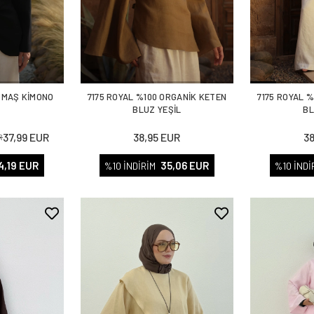
UMAŞ KİMONO
7175 ROYAL %100 ORGANİK KETEN
7175 ROYAL 
T
BLUZ YEŞİL
BL
37,99 EUR
38,95 EUR
3
R
4,19 EUR
35,06 EUR
%10 İNDİRİM
%10 İNDİ