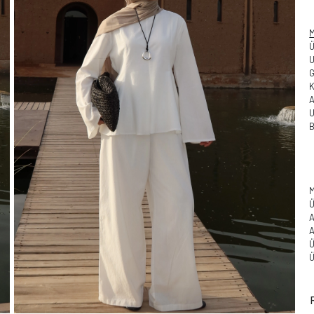
M
G
A
B
M
Ü
A
A
Ü