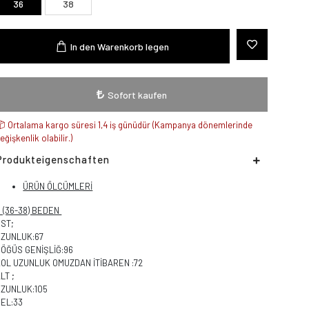
36
38
In den Warenkorb legen
Sofort kaufen
Ortalama kargo süresi 1,4 iş günüdür (Kampanya dönemlerinde
eğişkenlik olabilir.)
Produkteigenschaften
ÜRÜN ÖLCÜMLERİ
 (36-38) BEDEN
ÜST;
UZUNLUK:67
ÖĞÜS GENİŞLİĞ:96
KOL UZUNLUK OMUZDAN İTİBAREN :72
LT ;
UZUNLUK:105
EL:33