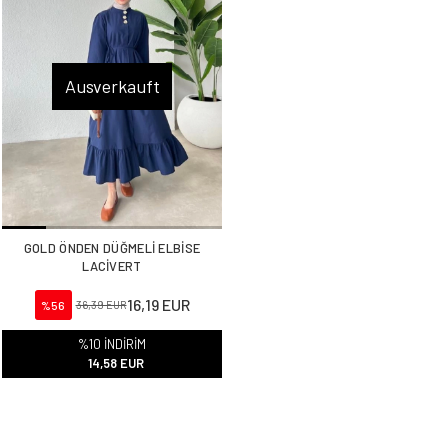
Ausverkauft
GOLD ÖNDEN DÜĞMELİ ELBİSE
LACİVERT
16,19 EUR
%56
36,39 EUR
%10 İNDİRİM
14,58 EUR