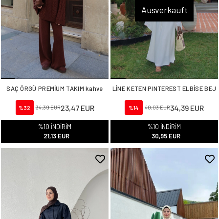
Ausverkauft
SAÇ ÖRGÜ PREMİUM TAKIM kahve
LİNE KETEN PINTEREST ELBİSE BEJ
23,47 EUR
34,39 EUR
%32
34,39 EUR
%14
40,03 EUR
%10 İNDİRİM
%10 İNDİRİM
21,13 EUR
30,95 EUR