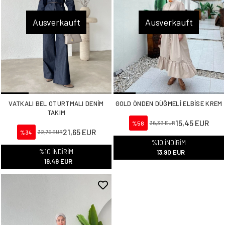
Ausverkauft
Ausverkauft
VATKALI BEL OTURTMALI DENİM
GOLD ÖNDEN DÜĞMELİ ELBİSE KREM
TAKIM
15,45 EUR
%58
36,39 EUR
21,65 EUR
%34
32,75 EUR
%10 İNDİRİM
%10 İNDİRİM
13,90 EUR
19,49 EUR