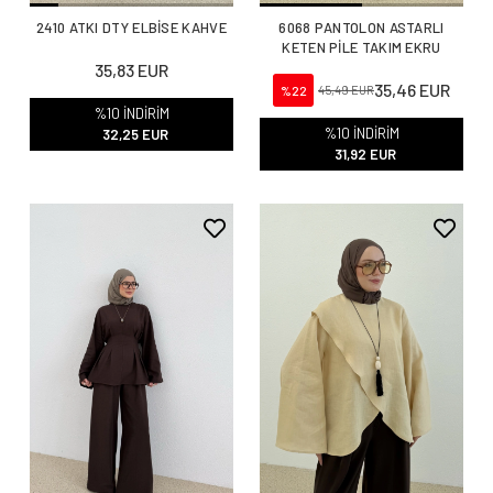
2410 ATKI DTY ELBİSE KAHVE
6068 PANTOLON ASTARLI
KETEN PİLE TAKIM EKRU
35,83 EUR
35,46 EUR
%22
45,49 EUR
%10 İNDİRİM
%10 İNDİRİM
32,25 EUR
31,92 EUR