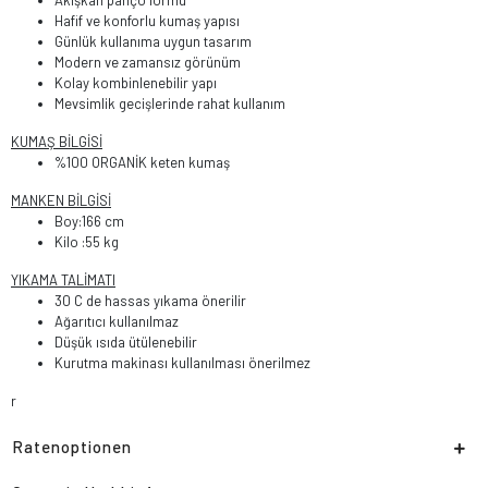
Akışkan panço formu
Hafif ve konforlu kumaş yapısı
Günlük kullanıma uygun tasarım
Modern ve zamansız görünüm
Kolay kombinlenebilir yapı
Mevsimlik gecişlerinde rahat kullanım
KUMAŞ BİLGİSİ
%100 ORGANİK keten kumaş
MANKEN BİLGİSİ
Boy:166 cm
Kilo :55 kg
YIKAMA TALİMATI
30 C de hassas yıkama önerilir
Ağarıtıcı kullanılmaz
Düşük ısıda ütülenebilir
Kurutma makinası kullanılması önerilmez
r
Ratenoptionen