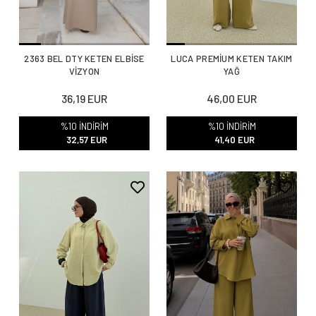
2363 BEL DTY KETEN ELBİSE
LUCA PREMİUM KETEN TAKIM
VİZYON
YAĞ
36,19 EUR
46,00 EUR
%10 İNDİRİM
%10 İNDİRİM
32,57 EUR
41,40 EUR