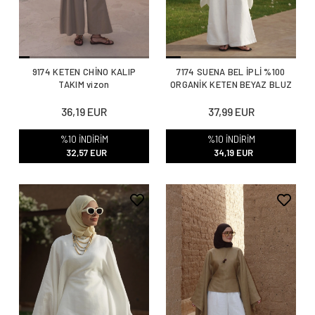
9174 KETEN CHİNO KALIP
7174 SUENA BEL İPLİ %100
TAKIM vizon
ORGANİK KETEN BEYAZ BLUZ
36,19 EUR
37,99 EUR
%10 İNDİRİM
%10 İNDİRİM
32,57 EUR
34,19 EUR