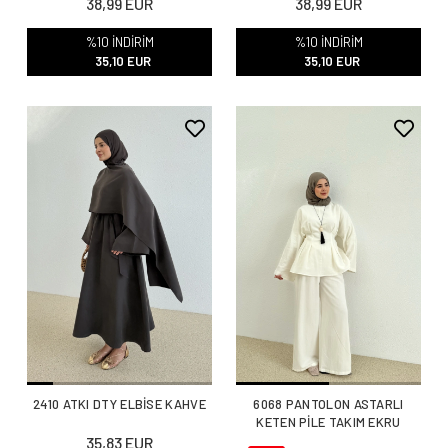
38,99 EUR
38,99 EUR
%10 İNDİRİM
%10 İNDİRİM
35,10 EUR
35,10 EUR
2410 ATKI DTY ELBİSE KAHVE
6068 PANTOLON ASTARLI
KETEN PİLE TAKIM EKRU
35,83 EUR