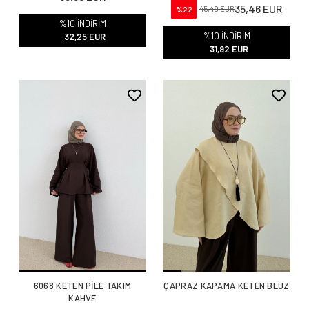
35,46 EUR
%22
45,49 EUR
%10 İNDİRİM
%10 İNDİRİM
32,25 EUR
31,92 EUR
6068 KETEN PİLE TAKIM
ÇAPRAZ KAPAMA KETEN BLUZ
KAHVE