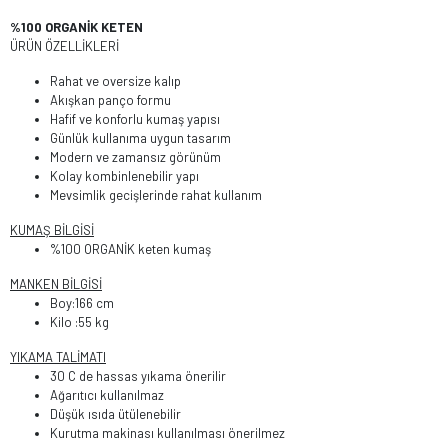
%100 ORGANİK KETEN
ÜRÜN ÖZELLİKLERİ
Rahat ve oversize kalıp
Akışkan panço formu
Hafif ve konforlu kumaş yapısı
Günlük kullanıma uygun tasarım
Modern ve zamansız görünüm
Kolay kombinlenebilir yapı
Mevsimlik gecişlerinde rahat kullanım
KUMAŞ BİLGİSİ
%100 ORGANİK keten kumaş
MANKEN BİLGİSİ
Boy:166 cm
Kilo :55 kg
YIKAMA TALİMATI
30 C de hassas yıkama önerilir
Ağarıtıcı kullanılmaz
Düşük ısıda ütülenebilir
Kurutma makinası kullanılması önerilmez