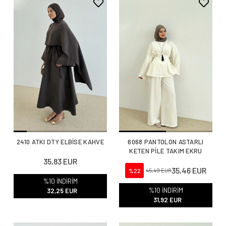
2410 ATKI DTY ELBİSE KAHVE
6068 PANTOLON ASTARLI
KETEN PİLE TAKIM EKRU
35,83 EUR
35,46 EUR
%22
45,49 EUR
%10 İNDİRİM
%10 İNDİRİM
32,25 EUR
31,92 EUR