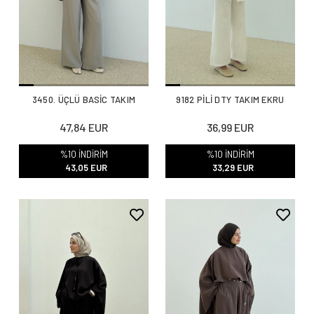
3450. ÜÇLÜ BASİC TAKIM
9182 PİLİ DTY TAKIM EKRU
47,84 EUR
36,99 EUR
%10 İNDİRİM
%10 İNDİRİM
43,05 EUR
33,29 EUR