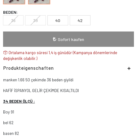
BEDEN:
36
38
40
42
Sofort kaufen
Ortalama kargo süresi 1,4 iş günüdür (Kampanya dönemlerinde
değişkenlik olabilir.)
Produkteigenschaften
manken 1.66 50 çekimde 36 beden giyildi
HAFİF İSPANYOL GELİR ÇEKİMDE KISALTILDI
34 BEDEN ÖLÇÜ :
Boy 91
bel 62
basen 82
paça genişliği 40