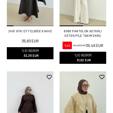
2410 ATKI DTY ELBİSE KAHVE
6068 PANTOLON ASTARLI
KETEN PİLE TAKIM EKRU
35,83 EUR
35,46 EUR
%22
45,49 EUR
%10 İNDİRİM
%10 İNDİRİM
32,25 EUR
31,92 EUR