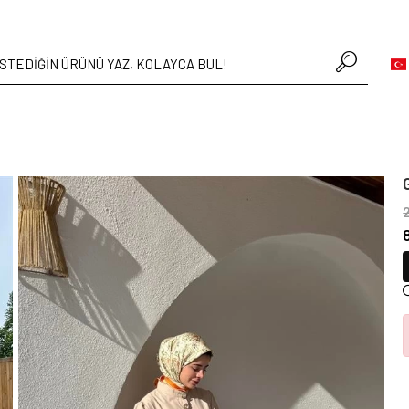
• Hafta içi verilen siparişler aynı gün kargoda