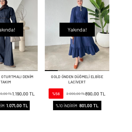
akında!
Yakında!
L OTURTMALI DENİM
GOLD ÖNDEN DÜĞMELİ ELBİSE
TAKIM
LACİVERT
1.190,00 TL
890,00 TL
%56
00,00 TL
2.000,00 TL
1.071,00 TL
801,00 TL
RİM
%10 İNDİRİM