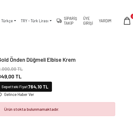
SİPARİŞ
ÜYE
Türkçe
TRY - Türk Lirası
YARDIM
TAKİP
GİRİŞİ
Gold Önden Düğmeli Elbise Krem
2.000,00 TL
849,00 TL
764,10 TL
Sepetteki Fiyat
Gelince Haber Ver
Ürün stokta bulunmamaktadır.