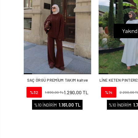
Yakınd
SAÇ ÖRGÜ PREMİUM TAKIM kahve
LİNE KETEN PINTERE
1.290,00 TL
%32
%14
1.890,00 TL
2.200,00 T
1.161,00 TL
1.
%10 İNDİRİM
%10 İNDİRİM