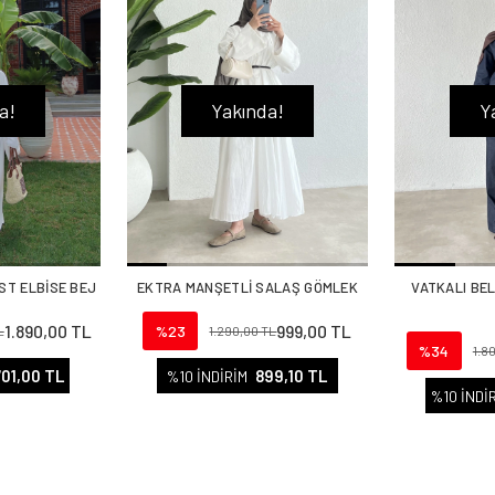
a!
Yakında!
Y
ST ELBİSE BEJ
EKTRA MANŞETLİ SALAŞ GÖMLEK
VATKALI BE
1.890,00 TL
999,00 TL
%23
L
1.290,00 TL
%34
1.8
701,00 TL
899,10 TL
%10 İNDİRİM
%10 İNDİ