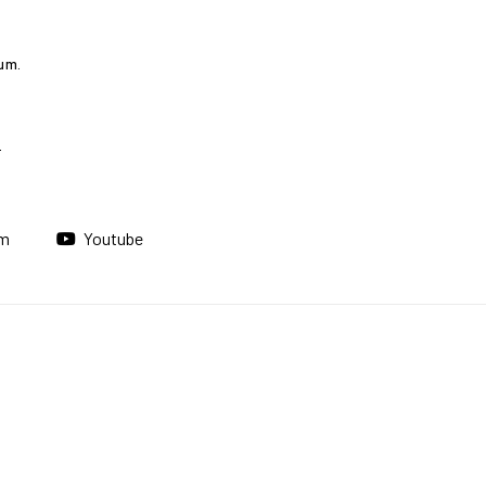
rum.
am
Youtube