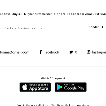
panya, duyuru, bilgilendirmelerden e-posta ile haberdar olmak istiyo
Gönder
ksaaa@gmail.com
Facebook
X
İnstagr
Gizlilik Sözleşmesi
Tüm bilgileriniz 256bit SSL Sertifikası ile korunmaktadır.