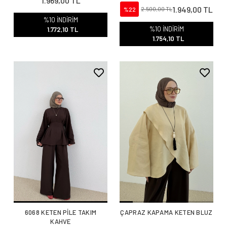
1.969,00 TL
1.949,00 TL
%22
2.500,00 TL
%10 İNDİRİM
%10 İNDİRİM
1.772,10 TL
1.754,10 TL
6068 KETEN PİLE TAKIM
ÇAPRAZ KAPAMA KETEN BLUZ
KAHVE