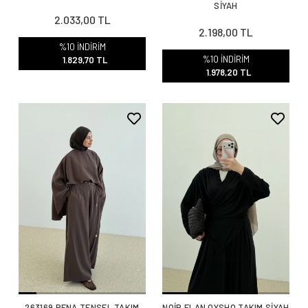
SİYAH
2.033,00 TL
2.198,00 TL
%10 İNDİRİM
%10 İNDİRİM
1.829,70 TL
1.978,20 TL
263169 PENA TENSEL TAKIM
NOİR ELAN OYSHO TAKIM SİYAH