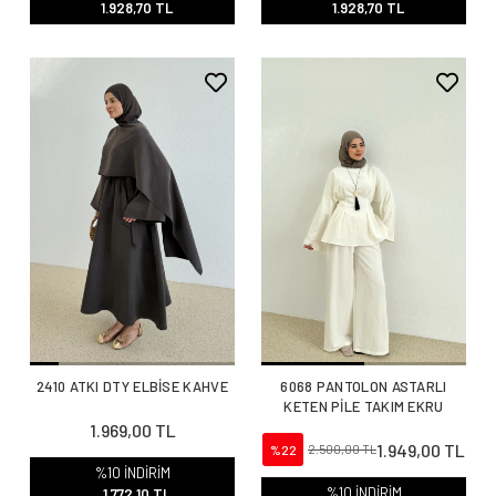
1.928,70 TL
1.928,70 TL
2410 ATKI DTY ELBİSE KAHVE
6068 PANTOLON ASTARLI
KETEN PİLE TAKIM EKRU
1.969,00 TL
1.949,00 TL
%22
2.500,00 TL
%10 İNDİRİM
%10 İNDİRİM
1.772,10 TL