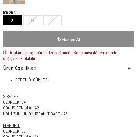
BEDEN:
S
M
L
Hemen Al
Ortalama kargo süresi 1,4 iş günüdür (Kampanya dönemlerinde
değişkenlik olabilir.)
Ürün Özellikleri
BEDEN ÖLCÜMLERİ
S BEDEN
UZUNLUK :54
GÖĞÜS GENİŞLİĞ:142
KOL UZUNLUK OMUZDAN İTİBAREN:73
M BEDEN
UZUNLUK :55