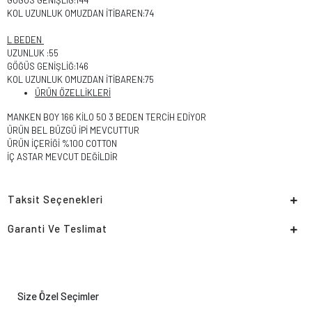
GÖĞÜS GENİŞLİĞ:144
KOL UZUNLUK OMUZDAN İTİBAREN:74
L BEDEN
UZUNLUK :55
GÖĞÜS GENİŞLİĞ:146
KOL UZUNLUK OMUZDAN İTİBAREN:75
ÜRÜN ÖZELLİKLERİ
MANKEN BOY 166 KİLO 50 3 BEDEN TERCİH EDİYOR
ÜRÜN BEL BÜZGÜ İPİ MEVCUTTUR
ÜRÜN İÇERİĞİ %100 COTTON
İÇ ASTAR MEVCUT DEĞİLDİR
Taksit Seçenekleri
Garanti Ve Teslimat
Size Özel Seçimler