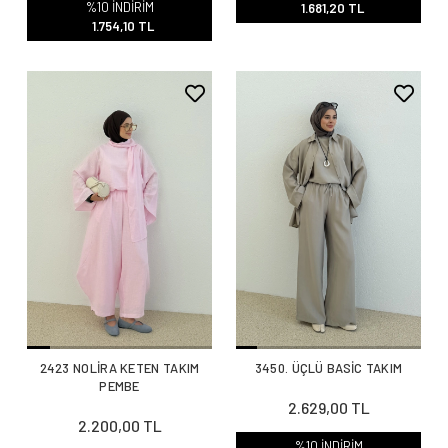
%10 İNDİRİM
1.681,20 TL
1.754,10 TL
2423 NOLİRA KETEN TAKIM
3450. ÜÇLÜ BASİC TAKIM
PEMBE
2.629,00 TL
2.200,00 TL
%10 İNDİRİM