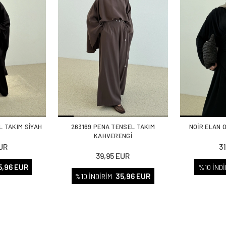
L TAKIM SİYAH
263169 PENA TENSEL TAKIM
NOİR ELAN 
KAHVERENGİ
UR
3
39,95 EUR
5,96 EUR
%10 İNDİ
35,96 EUR
%10 İNDİRİM