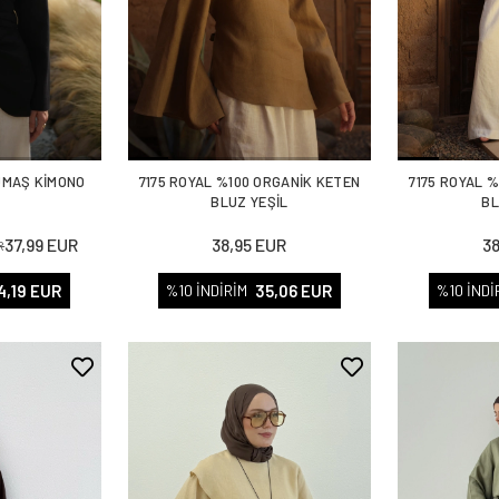
UMAŞ KİMONO
7175 ROYAL %100 ORGANİK KETEN
7175 ROYAL 
T
BLUZ YEŞİL
BL
37,99 EUR
38,95 EUR
3
R
4,19 EUR
35,06 EUR
%10 İNDİRİM
%10 İNDİ