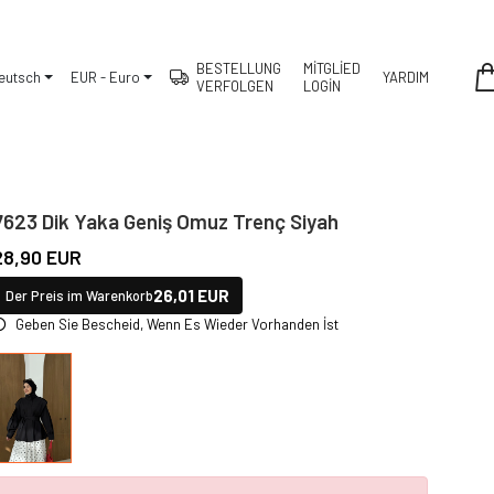
BESTELLUNG
MİTGLİED
eutsch
EUR - Euro
YARDIM
VERFOLGEN
LOGİN
7623 Dik Yaka Geniş Omuz Trenç Siyah
28,90 EUR
26,01 EUR
Der Preis im Warenkorb
Geben Sie Bescheid, Wenn Es Wieder Vorhanden İst