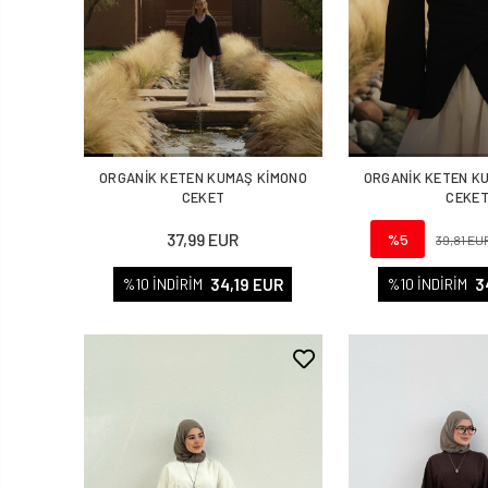
ORGANİK KETEN KUMAŞ KİMONO
ORGANİK KETEN K
CEKET
CEKE
37,99 EUR
%5
39,81 EU
34,19 EUR
3
%10 İNDİRİM
%10 İNDİRİM