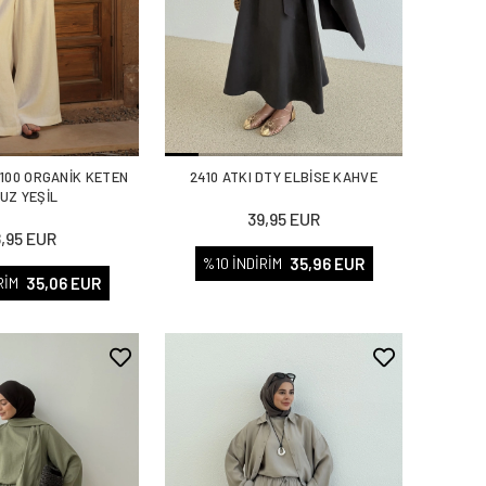
%100 ORGANİK KETEN
2410 ATKI DTY ELBİSE KAHVE
UZ YEŞİL
39,95 EUR
8,95 EUR
35,96 EUR
%10 İNDİRİM
35,06 EUR
RİM