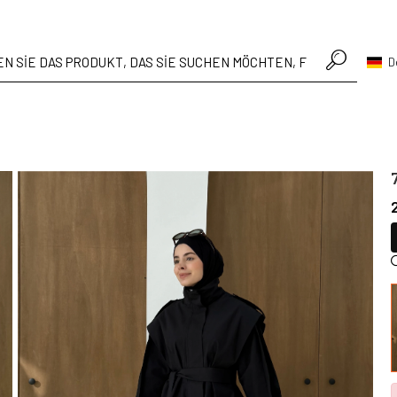
• Hafta içi verilen siparişler aynı gün kargoda
D