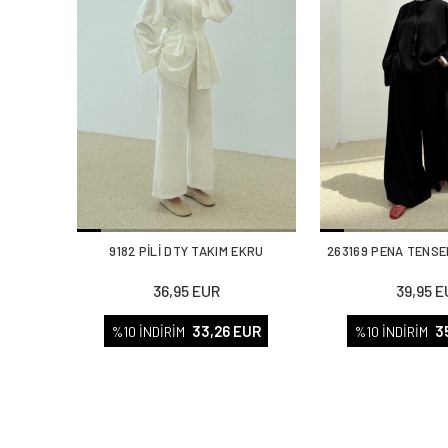
9182 PİLİ DTY TAKIM EKRU
263169 PENA TENSE
36,95 EUR
39,95 E
33,26 EUR
3
%10 İNDİRİM
%10 İNDİRİM