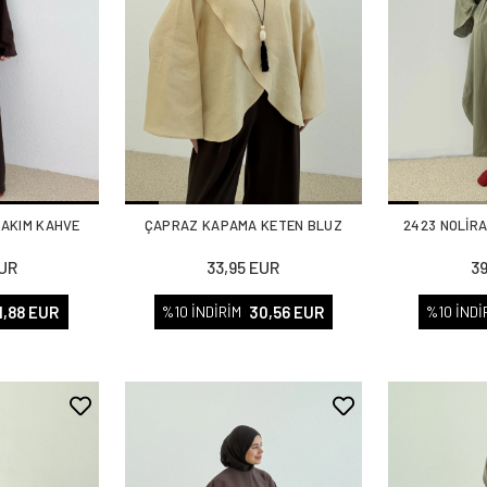
TAKIM KAHVE
ÇAPRAZ KAPAMA KETEN BLUZ
2423 NOLİRA
EUR
33,95 EUR
3
1,88 EUR
30,56 EUR
%10 İNDİRİM
%10 İNDİ