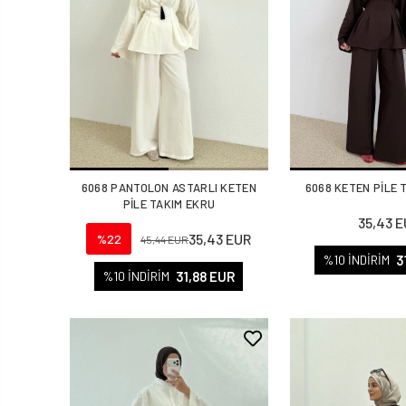
6068 PANTOLON ASTARLI KETEN
6068 KETEN PİLE 
PİLE TAKIM EKRU
35,43 
35,43 EUR
%22
45,44 EUR
3
%10 İNDİRİM
31,88 EUR
%10 İNDİRİM