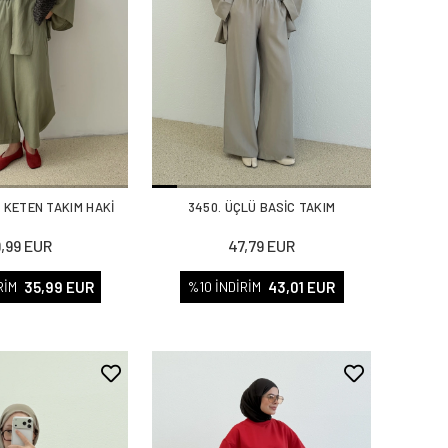
 KETEN TAKIM HAKİ
3450. ÜÇLÜ BASİC TAKIM
9,99 EUR
47,79 EUR
35,99 EUR
43,01 EUR
RİM
%10 İNDİRİM