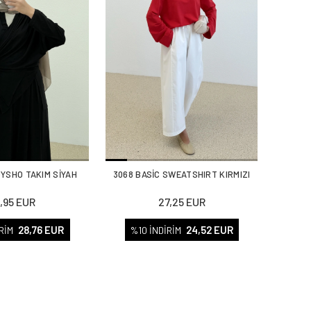
OYSHO TAKIM SİYAH
3068 BASİC SWEATSHIRT KIRMIZI
1,95 EUR
27,25 EUR
28,76 EUR
24,52 EUR
RİM
%10 İNDİRİM