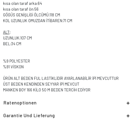
kısa olan taraf arka:64
kısa olan taraf ön:56
GÖĞÜS GENİŞLİĞİ ÖLCÜMÜ:118 CM
KOL UZUNLUK OMUZDAN İTİBAREN:71 CM
ALT
;
UZUNLUK:107 CM
BEL:34 CM
%9 POLYESTER
%91 VİSKON
ÜRÜN ALT BEDEN FUL LASTİKLİDİR AYARLANABİLİR İPİ MEVCUTTUR
ÜST BEDEN KENDİNDEN SEYYAR İPİ MEVCUT
MANKEN BOY 166 KİLO 50 M BEDEN TERCİH EDİYOR
Ratenoptionen
Garantie Und Lieferung