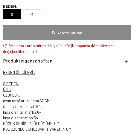
BEDEN:
S
M
Sofort kaufen
Ortalama kargo süresi 1,4 iş günüdür (Kampanya dönemlerinde
değişkenlik olabilir.)
Produkteigenschaften
BEDEN ÖLCÜLERİ ;
S BEDEN
ÜST;
UZUNLUK:
uzun taraf arka kısmı 67 CM
ön taraf uzun tarafı 64 cm
kısa olan taraf arka:64
kısa olan taraf ön:54
GÖĞÜS GENİŞLİĞİ ÖLCÜMÜ:114 CM
KOL UZUNLUK OMUZDAN İTİBAREN:71 CM