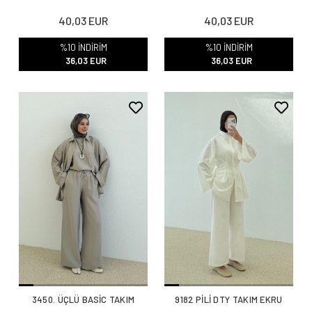
40,03 EUR
40,03 EUR
%10 İNDİRİM
%10 İNDİRİM
36,03 EUR
36,03 EUR
3450. ÜÇLÜ BASİC TAKIM
9182 PİLİ DTY TAKIM EKRU