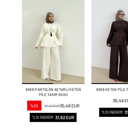
6068 PANTOLON ASTARLI KETEN
6068 KETEN PİLE 
PİLE TAKIM EKRU
35,46 
35,46 EUR
%22
45,49 EUR
3
%10 İNDİRİM
31,92 EUR
%10 İNDİRİM