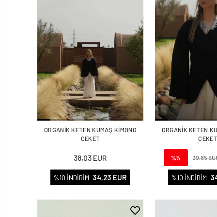
ORGANİK KETEN KUMAŞ KİMONO
ORGANİK KETEN K
CEKET
CEKE
38,03 EUR
%5
39,85 EU
34,23 EUR
3
%10 İNDİRİM
%10 İNDİRİM