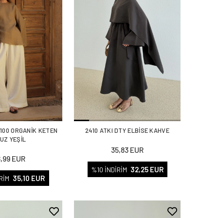
%100 ORGANİK KETEN
2410 ATKI DTY ELBİSE KAHVE
UZ YEŞİL
35,83 EUR
8,99 EUR
32,25 EUR
%10 İNDİRİM
35,10 EUR
RİM