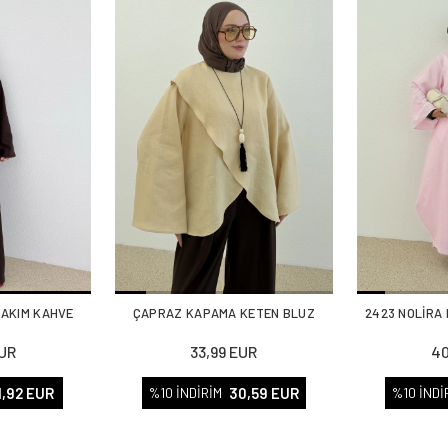
TAKIM KAHVE
ÇAPRAZ KAPAMA KETEN BLUZ
2423 NOLİRA
EUR
33,99 EUR
40
1,92 EUR
30,59 EUR
%10 İNDİRİM
%10 İNDİ