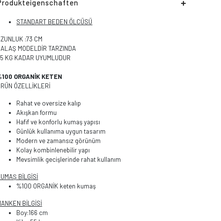
Produkteigenschaften
STANDART BEDEN ÖLCÜSÜ
UZUNLUK :73 CM
SALAŞ MODELDİR TARZINDA
85 KG KADAR UYUMLUDUR
%100 ORGANİK KETEN
ÜRÜN ÖZELLİKLERİ
Rahat ve oversize kalıp
Akışkan formu
Hafif ve konforlu kumaş yapısı
Günlük kullanıma uygun tasarım
Modern ve zamansız görünüm
Kolay kombinlenebilir yapı
Mevsimlik gecişlerinde rahat kullanım
UMAŞ BİLGİSİ
%100 ORGANİK keten kumaş
ANKEN BİLGİSİ
Boy:166 cm