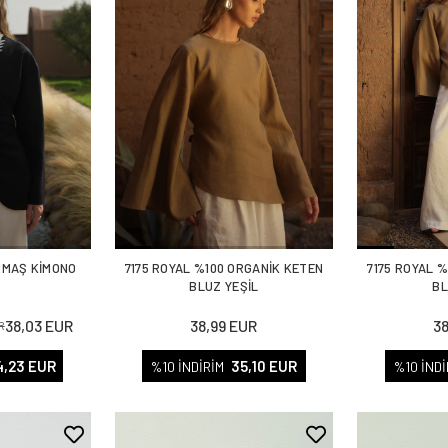
UMAŞ KİMONO
7175 ROYAL %100 ORGANİK KETEN
7175 ROYAL 
T
BLUZ YEŞİL
BL
38,03 EUR
38,99 EUR
3
R
4,23 EUR
35,10 EUR
%10 İNDİRİM
%10 İNDİ