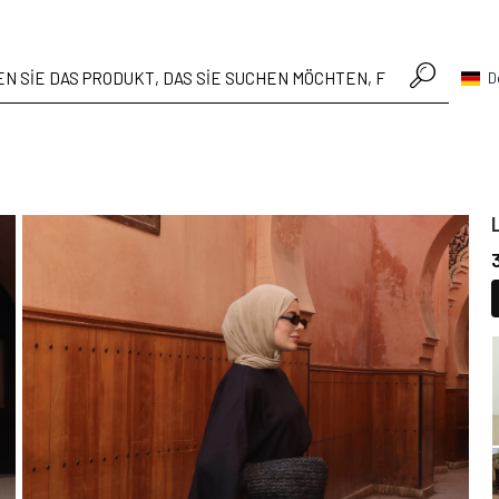
• Hafta içi verilen siparişler aynı gün kargoda
D