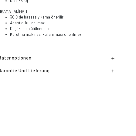
Kilo :55 kg
IKAMA TALİMATI
30 C de hassas yıkama önerilir
Ağarıtıcı kullanılmaz
Düşük ısıda ütülenebilir
Kurutma makinası kullanılması önerilmez
Ratenoptionen
Garantie Und Lieferung