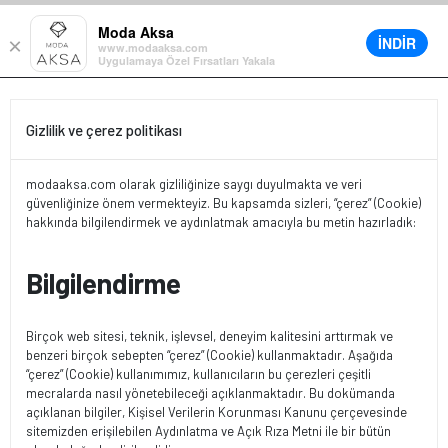
• %30’a varan büyük yaz indirimi
Moda Aksa
İNDİR
×
0
www.modaaksa.com
Uygulamaya Özel Fırsatları Yakala
Gizlilik ve çerez politikası
modaaksa.com olarak gizliliğinize saygı duyulmakta ve veri
güvenliğinize önem vermekteyiz. Bu kapsamda sizleri, “çerez” (Cookie)
hakkında bilgilendirmek ve aydınlatmak amacıyla bu metin hazırladık:
Bilgilendirme
Birçok web sitesi, teknik, işlevsel, deneyim kalitesini arttırmak ve
benzeri birçok sebepten “çerez” (Cookie) kullanmaktadır. Aşağıda
“çerez” (Cookie) kullanımımız, kullanıcıların bu çerezleri çeşitli
mecralarda nasıl yönetebileceği açıklanmaktadır. Bu dokümanda
açıklanan bilgiler, Kişisel Verilerin Korunması Kanunu çerçevesinde
sitemizden erişilebilen Aydınlatma ve Açık Rıza Metni ile bir bütün