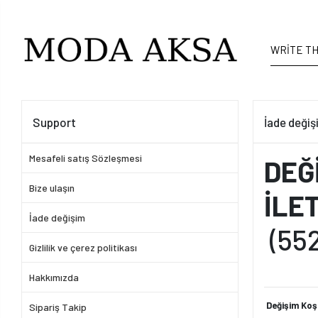
Support
İade değiş
Mesafeli satış Sözleşmesi
DEĞ
Bize ulaşın
İLE
İade değişim
(552
Gizlilik ve çerez politikası
Hakkımızda
Değişim Koşu
Sipariş Takip