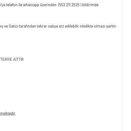
ıcı’ya telefon ile whatsapp üzerinden
(552 211 2525 ) bildirimde
 Satıcı tarafından tekrar satışa arz edilebilir nitelikte olması şarttır.
ŞTERİYE AİTTİR
kmektedir
.