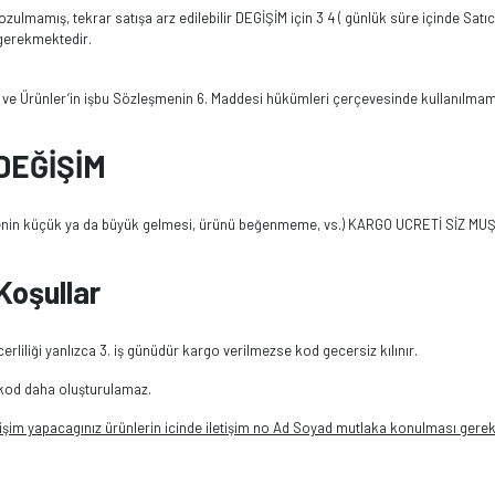
bozulmamış, tekrar satışa arz edilebilir DEGİŞİM için 3 4 ( günlük süre içinde Sat
gerekmektedir.
ve Ürünler’in işbu Sözleşmenin 6. Maddesi hükümleri çerçevesinde kullanılmamış ve
 DEĞİŞİM
denin küçük ya da büyük gelmesi, ürünü beğenmeme, vs.) KARGO UCRETİ SİZ MU
Koşullar
rliliği yanlızca 3. iş günüdür kargo verilmezse kod gecersiz kılınır.
 kod daha oluşturulamaz.
işim yapacagınız ürünlerin icinde iletişim no Ad Soyad mutlaka konulması gere