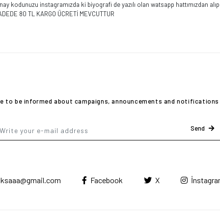
 onay kodunuzu instagramızda ki biyografi de yazılı olan watsapp hattımızdan al
 İADEDE 80 TL KARGO ÜCRETİ MEVCUTTUR
ike to be informed about campaigns, announcements and notifications 
Send
ksaaa@gmail.com
Facebook
X
İnstagr