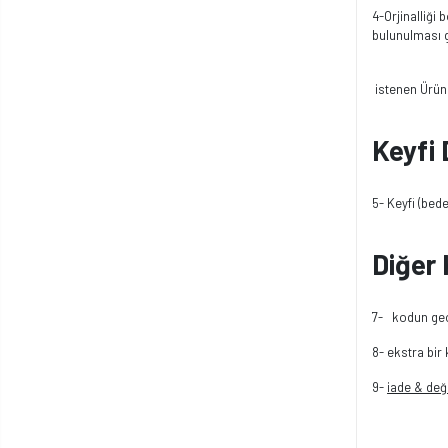
4-Orjinalliği 
bulunulması 
istenen Ürün 
Keyfi
5- Keyfi (be
Diğer 
7- kodun gece
8- ekstra bir
9-
iade & değ