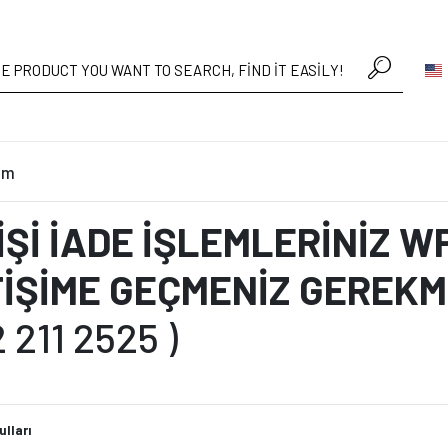
• %30’a varan büyük yaz indirimi
im
İŞİ İADE İŞLEMLERİNİZ 
TİŞİME GEÇMENİZ GEREK
 211 2525 )
lları