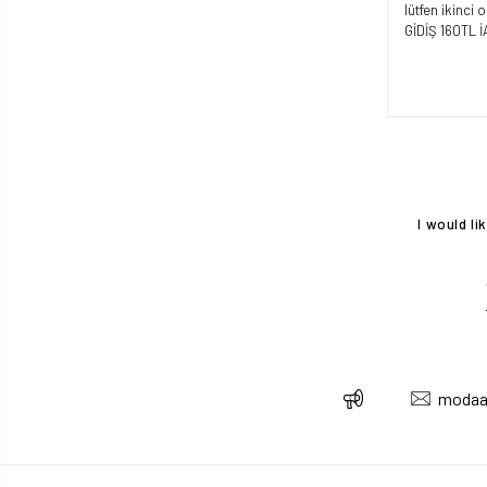
lütfen ikinci
GİDİŞ 160TL
I would l
modaa