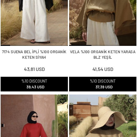
7174 SUENA BEL İPLİ %100 ORGANİK
VELA %100 ORGANİK KETEN YARASA
KETEN SİYAH
BLZ YEŞİL
43,81 USD
41,54 USD
%10 DISCOUNT
%10 DISCOUNT
39,43 USD
37,39 USD