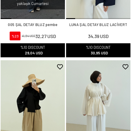
yaklaşık Cumartesi
005 ŞAL DETAY BLUZ pembe
LUNA ŞAL DETAY BLUZ LACİVERT
32,27 USD
34,39 USD
%23
41,94 USD
%10 DISCOUNT
%10 DISCOUNT
29,04 USD
30,95 USD