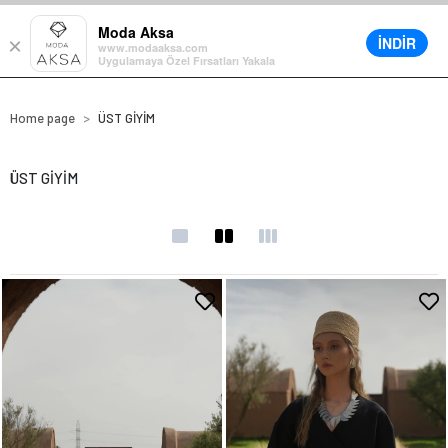
• %30’a varan büyük yaz indirimi
Moda Aksa
İNDİR
×
0
www.modaaksa.com
Uygulamaya Özel Fırsatları Yakala
Home page
ÜST GİYİM
ÜST GİYİM