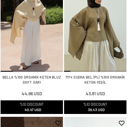
BELLA %100 ORGANİK KETEN BLUZ
7174 SUENA BEL İPLİ %100 ORGANİK
SOFT SARI
KETEN YEŞİL
44,96 USD
43,81 USD
%10 DISCOUNT
%10 DISCOUNT
40,47 USD
39,43 USD