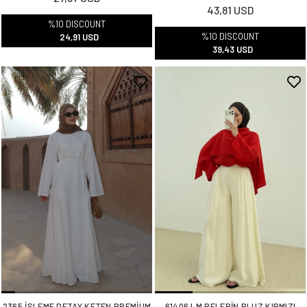
43,81 USD
%10 DISCOUNT
%10 DISCOUNT
24,91 USD
39,43 USD
2365 İŞLEME DETAY KETEN PREMİUM
61406 LM PELERİN BLUZ KIRMIZI