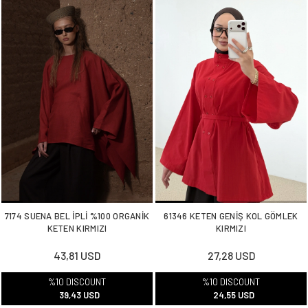
7174 SUENA BEL İPLİ %100 ORGANİK
61346 KETEN GENİŞ KOL GÖMLEK
KETEN KIRMIZI
KIRMIZI
43,81 USD
27,28 USD
%10 DISCOUNT
%10 DISCOUNT
39,43 USD
24,55 USD