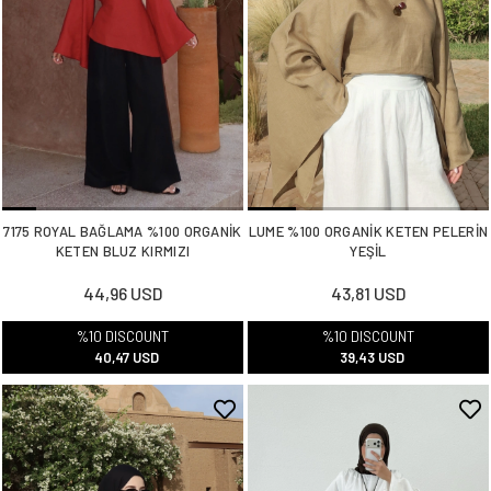
7175 ROYAL BAĞLAMA %100 ORGANİK
LUME %100 ORGANİK KETEN PELERİN
KETEN BLUZ KIRMIZI
YEŞİL
44,96 USD
43,81 USD
%10 DISCOUNT
%10 DISCOUNT
40,47 USD
39,43 USD