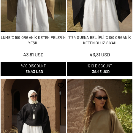
LUME %100 ORGANİK KETEN PELERİN
7174 SUENA BEL İPLİ %100 ORGANİK
YEŞİL
KETEN BLUZ SİYAH
43,81 USD
43,81 USD
%10 DISCOUNT
%10 DISCOUNT
39,43 USD
39,43 USD