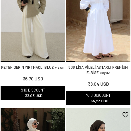
KETEN DERİN YIRTMAÇLI BLUZ vizon
538 LİSA PİLELİ ASTARLI PREMİUM
ELBİSE beyaz
36,70 USD
38,04 USD
%10 DISCOUNT
%10 DISCOUNT
33,03 USD
34,23 USD