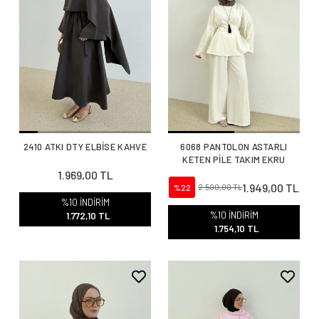
2410 ATKI DTY ELBİSE KAHVE
6068 PANTOLON ASTARLI
KETEN PİLE TAKIM EKRU
1.969,00 TL
1.949,00 TL
%22
2.500,00 TL
%10 İNDİRİM
%10 İNDİRİM
1.772,10 TL
1.754,10 TL