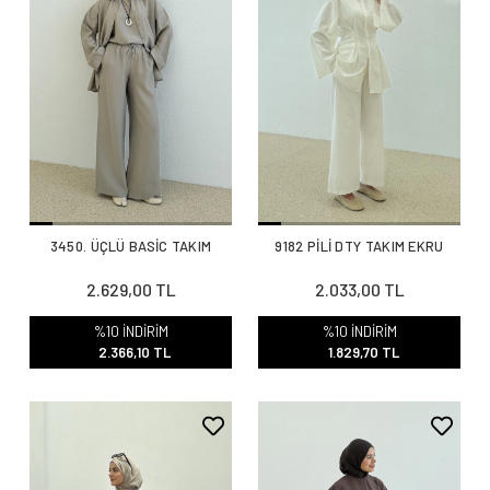
3450. ÜÇLÜ BASİC TAKIM
9182 PİLİ DTY TAKIM EKRU
2.629,00 TL
2.033,00 TL
%10 İNDİRİM
%10 İNDİRİM
2.366,10 TL
1.829,70 TL