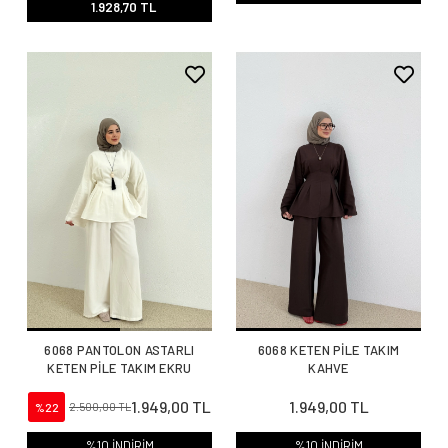
1.928,70 TL
6068 PANTOLON ASTARLI
6068 KETEN PİLE TAKIM
KETEN PİLE TAKIM EKRU
KAHVE
1.949,00 TL
1.949,00 TL
%22
2.500,00 TL
%10 İNDİRİM
%10 İNDİRİM