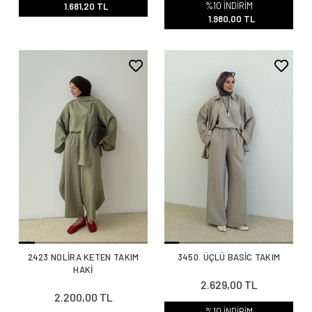
%10 İNDİRİM
1.681,20 TL
1.980,00 TL
2423 NOLİRA KETEN TAKIM
3450. ÜÇLÜ BASİC TAKIM
HAKİ
2.629,00 TL
2.200,00 TL
%10 İNDİRİM