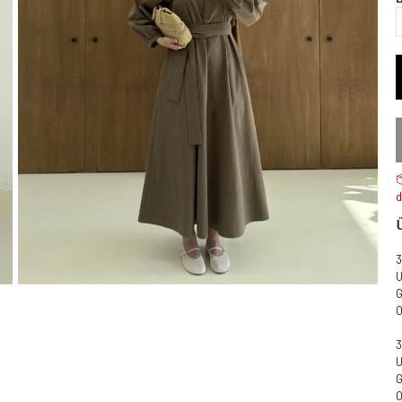
d
G
G