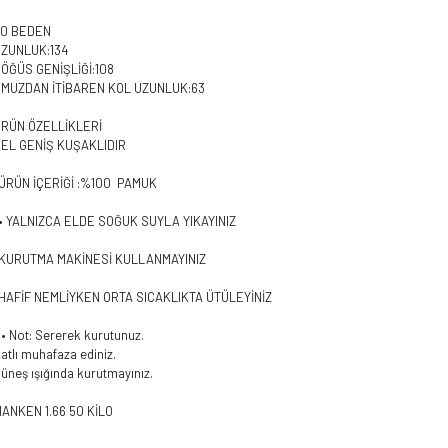
40 BEDEN
UZUNLUK:134
ÖĞÜS GENİŞLİĞİ:108
OMUZDAN İTİBAREN KOL UZUNLUK:63
ÜRÜN ÖZELLİKLERİ
EL GENİŞ KUŞAKLIDIR
ÜRÜN İÇERİĞİ :%100 PAMUK
• YALNIZCA ELDE SOĞUK SUYLA YIKAYINIZ
•KURUTMA MAKİNESİ KULLANMAYINIZ
HAFİF NEMLİYKEN ORTA SICAKLIKTA ÜTÜLEYİNİZ
 ⁠• ⁠Not: Sererek kurutunuz.
atlı muhafaza ediniz.
üneş ışığında kurutmayınız.
ANKEN 1.66 50 KİLO