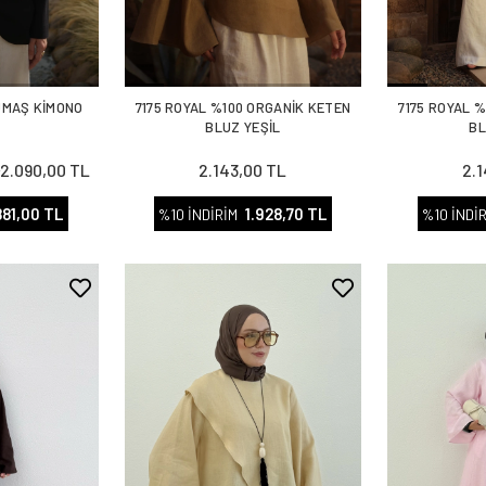
UMAŞ KİMONO
7175 ROYAL %100 ORGANİK KETEN
7175 ROYAL 
T
BLUZ YEŞİL
BL
2.090,00 TL
2.143,00 TL
2.
L
881,00 TL
1.928,70 TL
%10 İNDİRİM
%10 İNDİ