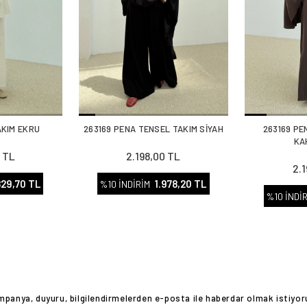
TAKIM EKRU
263169 PENA TENSEL TAKIM SİYAH
263169 PE
KA
 TL
2.198,00 TL
2.
829,70 TL
1.978,20 TL
%10 İNDİRİM
%10 İNDİ
panya, duyuru, bilgilendirmelerden e-posta ile haberdar olmak istiyo