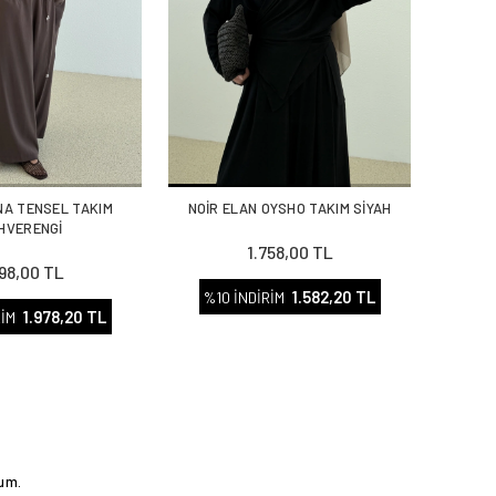
NA TENSEL TAKIM
NOİR ELAN OYSHO TAKIM SİYAH
HVERENGİ
1.758,00 TL
198,00 TL
1.582,20 TL
%10 İNDİRİM
1.978,20 TL
RİM
rum.