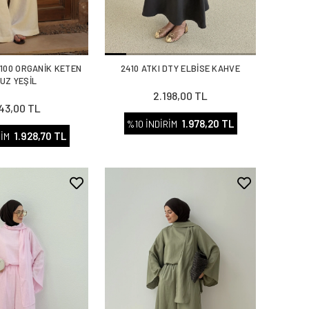
%100 ORGANİK KETEN
2410 ATKI DTY ELBİSE KAHVE
UZ YEŞİL
2.198,00 TL
143,00 TL
1.978,20 TL
%10 İNDİRİM
1.928,70 TL
RİM