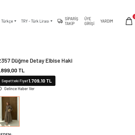
SİPARİŞ
ÜYE
Türkçe
TRY - Türk Lirası
YARDIM
TAKİP
GİRİŞİ
2357 Düğme Detay Elbise Haki
1.899,00 TL
1.709,10 TL
Sepetteki Fiyat
Gelince Haber Ver
BEDEN: