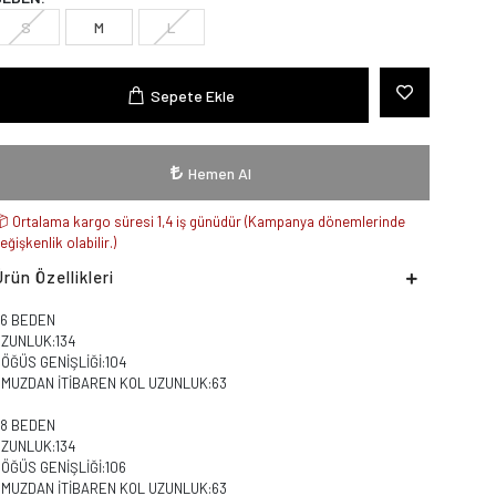
S
M
L
Sepete Ekle
Hemen Al
Ortalama kargo süresi 1,4 iş günüdür (Kampanya dönemlerinde
eğişkenlik olabilir.)
Ürün Özellikleri
36 BEDEN
UZUNLUK:134
ÖĞÜS GENİŞLİĞİ:104
OMUZDAN İTİBAREN KOL UZUNLUK:63
38 BEDEN
UZUNLUK:134
ÖĞÜS GENİŞLİĞİ:106
OMUZDAN İTİBAREN KOL UZUNLUK:63