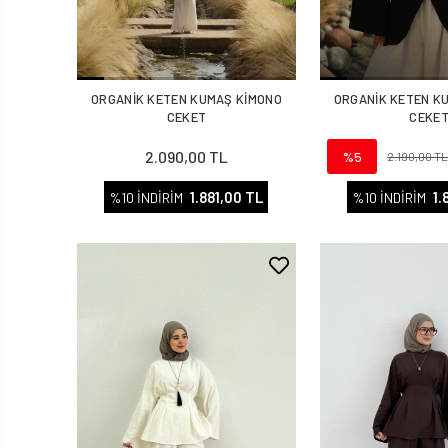
ORGANİK KETEN KUMAŞ KİMONO
ORGANİK KETEN K
CEKET
CEKE
2.090,00 TL
%5
2.190,00 T
1.881,00 TL
1.
%10 İNDİRİM
%10 İNDİRİM