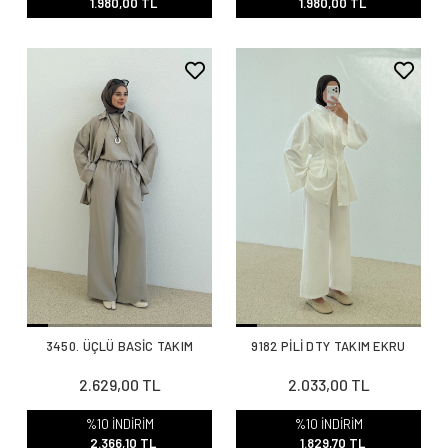
1.980,00 TL
1.980,00 TL
3450. ÜÇLÜ BASİC TAKIM
9182 PİLİ DTY TAKIM EKRU
2.629,00 TL
2.033,00 TL
%10 İNDİRİM
%10 İNDİRİM
2.366,10 TL
1.829,70 TL