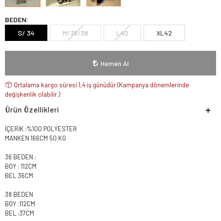
BEDEN:
S/ 34
M/36/38
L40
XL42
Hemen Al
Ortalama kargo süresi 1,4 iş günüdür (Kampanya dönemlerinde
değişkenlik olabilir.)
Ürün Özellikleri
İÇERİK :%100 POLYESTER
MANKEN 166CM 50 KG
36 BEDEN :
BOY : 112CM
BEL 36CM
38 BEDEN
BOY :112CM
BEL :37CM