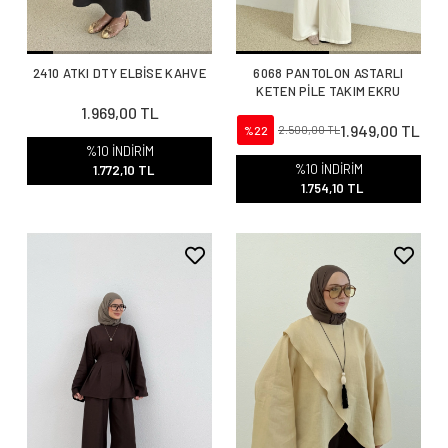
2410 ATKI DTY ELBİSE KAHVE
6068 PANTOLON ASTARLI
KETEN PİLE TAKIM EKRU
1.969,00 TL
1.949,00 TL
%22
2.500,00 TL
%10 İNDİRİM
%10 İNDİRİM
1.772,10 TL
1.754,10 TL