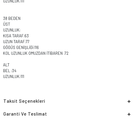
UZUNLUK:111
38 BEDEN
ÜST
UZUNLUK:
KISA TARAF:63
UZUN TARAF:77
GÖĞÜS GENİŞLİĞİ:116
KOL UZUNLUK OMUZDAN İTİBAREN :72
ALT
BEL :34
UZUNLUK:111
Taksit Seçenekleri
Garanti Ve Teslimat