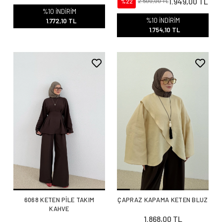
1.949,00 TL
%22
2.500,00 TL
%10 İNDİRİM
%10 İNDİRİM
1.772,10 TL
1.754,10 TL
6068 KETEN PİLE TAKIM
ÇAPRAZ KAPAMA KETEN BLUZ
KAHVE
1.868,00 TL