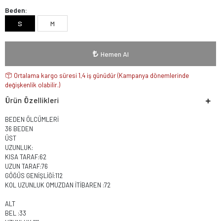
Beden:
S
M
Hemen Al
Ortalama kargo süresi 1,4 iş günüdür (Kampanya dönemlerinde
değişkenlik olabilir.)
Ürün Özellikleri
BEDEN ÖLCÜMLERİ
36 BEDEN
ÜST
UZUNLUK:
KISA TARAF:62
UZUN TARAF:76
GÖĞÜS GENİŞLİĞİ:112
KOL UZUNLUK OMUZDAN İTİBAREN :72
ALT
BEL :33