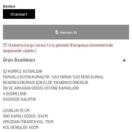
Beden:
Standart
Hemen Al
Ortalama kargo süresi 1,4 iş günüdür (Kampanya dönemlerinde
değişkenlik olabilir.)
Ürün Özellikleri
İÇİ KOMPLE ASTARLIDIR
PAMUKLU KOTON KUMAŞTIR. %50 PAMUK %50 PENS KUMAŞ.
RENGİNİ KORUMASI İÇİN ELDE YIKANMASI ÖNERİLİR.
ÖN VE ARKADAN GÖĞÜS ÜSTÜNE KAPAKLIDIR
4 DÜĞMELİDİR.
OVERSİZE KALIPTIR
UZUNLUK:75 CM
ÖNÜ KAPALI GÖĞÜS: 124CM
OMUZDAN İTİBAREN KOL: 71CM
KOL GENİŞLİĞİ: 50CM