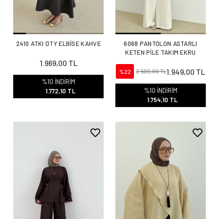
2410 ATKI DTY ELBİSE KAHVE
6068 PANTOLON ASTARLI
KETEN PİLE TAKIM EKRU
1.969,00 TL
1.949,00 TL
%22
2.500,00 TL
%10 İNDİRİM
%10 İNDİRİM
1.772,10 TL
1.754,10 TL