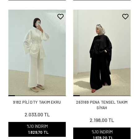
9182 PİLİ DTY TAKIM EKRU
263169 PENA TENSEL TAKIM
SİYAH
2.033,00 TL
2.198,00 TL
%10 İNDİRİM
%10 İNDİRİM
1.829,70 TL
1.978,20 TL