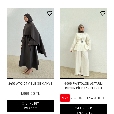
2410 ATKI DTY ELBİSE KAHVE
6068 PANTOLON ASTARLI
KETEN PİLE TAKIM EKRU
1.969,00 TL
1.949,00 TL
%22
2.500,00 TL
%10 İNDİRİM
%10 İNDİRİM
1.772,10 TL
1.754,10 TL