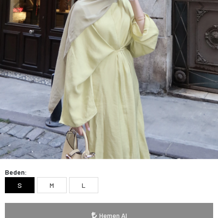
Beden:
S
M
L
Hemen Al