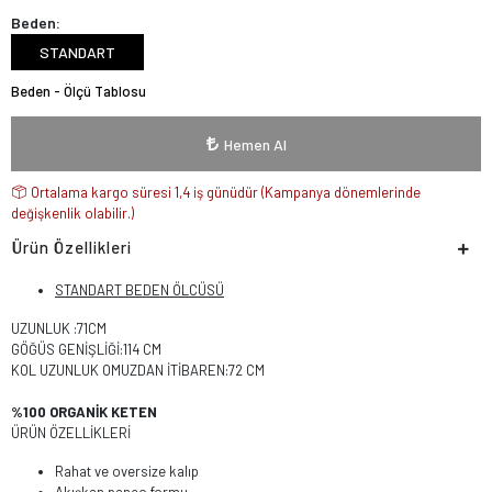
Beden:
STANDART
Beden - Ölçü Tablosu
Hemen Al
Ortalama kargo süresi 1,4 iş günüdür (Kampanya dönemlerinde
değişkenlik olabilir.)
Ürün Özellikleri
STANDART BEDEN ÖLCÜSÜ
UZUNLUK :71CM
GÖĞÜS GENİŞLİĞİ:114 CM
KOL UZUNLUK OMUZDAN İTİBAREN:72 CM
%100 ORGANİK KETEN
ÜRÜN ÖZELLİKLERİ
Rahat ve oversize kalıp