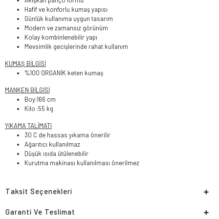
Akışkan panço formu
Hafif ve konforlu kumaş yapısı
Günlük kullanıma uygun tasarım
Modern ve zamansız görünüm
Kolay kombinlenebilir yapı
Mevsimlik gecişlerinde rahat kullanım
KUMAŞ BİLGİSİ
%100 ORGANİK keten kumaş
MANKEN BİLGİSİ
Boy:166 cm
Kilo :55 kg
YIKAMA TALİMATI
30 C de hassas yıkama önerilir
Ağarıtıcı kullanılmaz
Düşük ısıda ütülenebilir
Kurutma makinası kullanılması önerilmez
Taksit Seçenekleri
Garanti Ve Teslimat