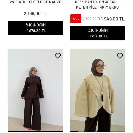
2410 ATKI DTY ELBİSE KAHVE
6068 PANTOLON ASTARLI
KETEN PİLE TAKIM EKRU
2.198,00 TL
1.949,00 TL
%22
2.500,00 TL
%10 İNDİRİM
%10 İNDİRİM
1.978,20 TL
1.754,10 TL