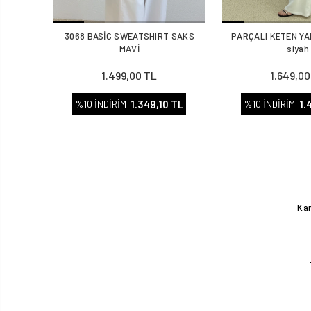
3068 BASİC SWEATSHIRT SAKS
PARÇALI KETEN YA
MAVİ
siyah
1.499,00 TL
1.649,00
1.349,10 TL
1.
%10 İNDİRİM
%10 İNDİRİM
Kam