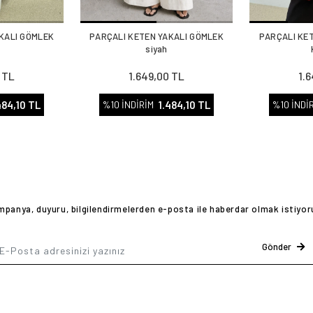
KALI GÖMLEK
PARÇALI KETEN YAKALI GÖMLEK
PARÇALI KE
siyah
 TL
1.649,00 TL
1.
484,10 TL
1.484,10 TL
%10 İNDİRİM
%10 İNDİ
panya, duyuru, bilgilendirmelerden e-posta ile haberdar olmak istiyo
Gönder