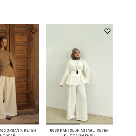
%100 ORGANİK KETEN
6068 PANTOLON ASTARLI KETEN
UZ YEŞİL
PİLE TAKIM EKRU