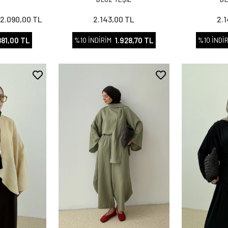
2.090,00 TL
2.143,00 TL
2.
L
881,00 TL
1.928,70 TL
%10 İNDİRİM
%10 İNDİ