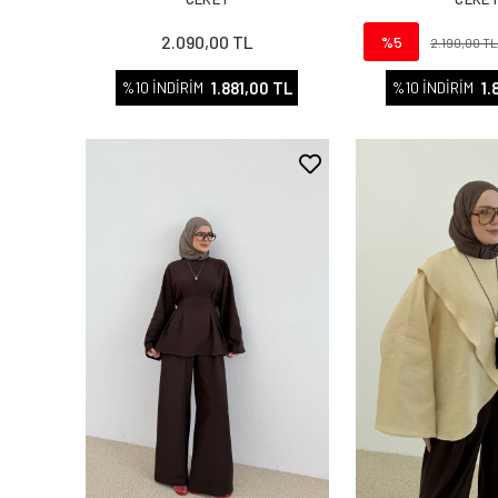
2.090,00 TL
%5
2.190,00 T
1.881,00 TL
1.
%10 İNDİRİM
%10 İNDİRİM