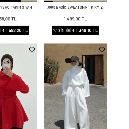
OYSHO TAKIM SİYAH
3068 BASİC SWEATSHIRT KIRMIZI
758,00 TL
1.499,00 TL
1.582,20 TL
1.349,10 TL
RİM
%10 İNDİRİM