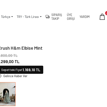
SİPARİŞ
ÜYE
Türkçe
TRY - Türk Lirası
YARDIM
TAKİP
GİRİŞİ
Crush H&m Elbise Mint
1.800,00 TL
1.299,00 TL
1.169,10 TL
Sepetteki Fiyat
Gelince Haber Ver