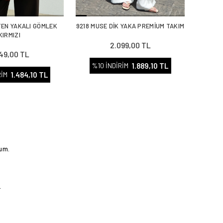
TEN YAKALI GÖMLEK
9218 MUSE DİK YAKA PREMİUM TAKIM
KIRMIZI
2.099,00 TL
649,00 TL
1.889,10 TL
%10 İNDİRİM
1.484,10 TL
RİM
rum.