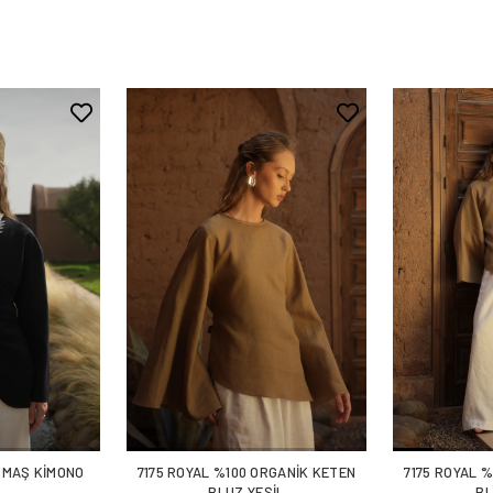
UMAŞ KİMONO
7175 ROYAL %100 ORGANİK KETEN
7175 ROYAL 
T
BLUZ YEŞİL
BL