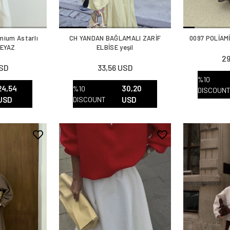
mium Astarlı
CH YANDAN BAĞLAMALI ZARİF
0097 POLİAMİ
BEYAZ
ELBİSE yeşil
29
USD
33,56 USD
%10
24,54
30,20
%10
DISCOUN
USD
DISCOUNT
USD