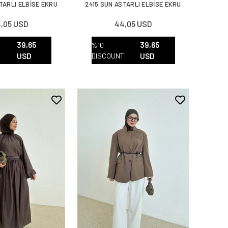
TARLI ELBİSE EKRU
2415 SUN ASTARLI ELBİSE EKRU
,05 USD
44,05 USD
39,65
39,65
%10
T
USD
DISCOUNT
USD