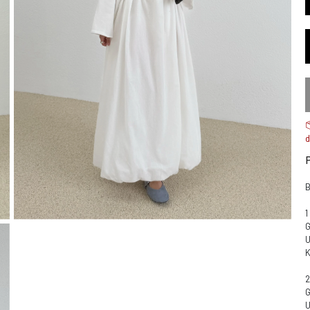
d
G
G