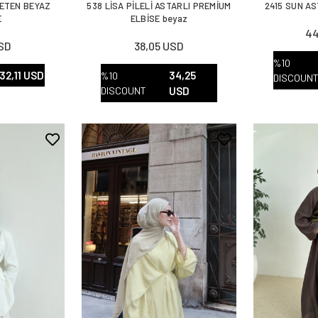
KETEN BEYAZ
538 LİSA PİLELİ ASTARLI PREMİUM
2415 SUN AS
E
ELBİSE beyaz
44
USD
38,05 USD
%10
32,11 USD
34,25
%10
DISCOUN
DISCOUNT
USD