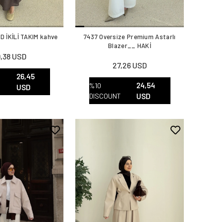
D İKİLİ TAKIM kahve
7437 Oversize Premium Astarlı
Blazer__ HAKİ
,38 USD
27,26 USD
26,45
24,54
%10
T
USD
DISCOUNT
USD