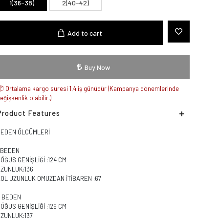
1(36-38)
2(40-42)
Add to cart
Buy Now
Ortalama kargo süresi 1,4 iş günüdür (Kampanya dönemlerinde
eğişkenlik olabilir.)
Product Features
BEDEN ÖLCÜMLERİ
1 BEDEN
ÖĞÜS GENİŞLİĞİ :124 CM
UZUNLUK:136
KOL UZUNLUK OMUZDAN İTİBAREN :67
2 BEDEN
ÖĞÜS GENİŞLİĞİ :126 CM
UZUNLUK:137