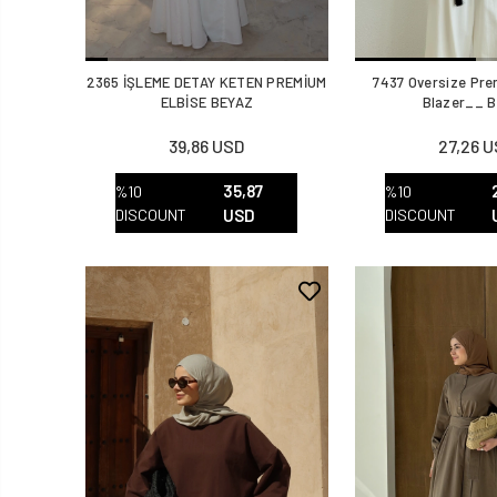
2365 İŞLEME DETAY KETEN PREMİUM
7437 Oversize Pre
ELBİSE BEYAZ
Blazer__ 
39,86 USD
27,26 
35,87
%10
%10
DISCOUNT
USD
DISCOUNT