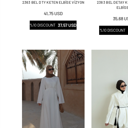
2363 BEL DTY KETEN ELBİSE VİZYON
2363 BEL DETAY 
ELBİS
41,75 USD
35,68 
37,57 USD
%10 DISCOUNT
%10 DISCOUNT