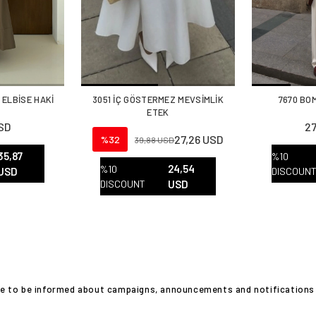
 ELBİSE HAKİ
3051 İÇ GÖSTERMEZ MEVSİMLİK
7670 BO
ETEK
USD
27
27,26 USD
%32
39,88 USD
35,87
%10
24,54
%10
USD
DISCOUN
DISCOUNT
USD
ike to be informed about campaigns, announcements and notifications 