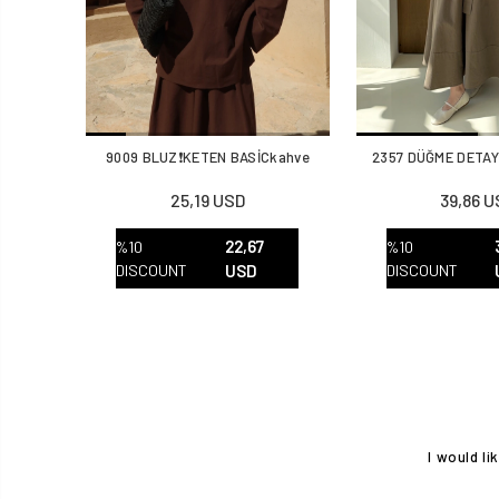
9009 BLUZ❗️KETEN BASİCkahve
2357 DÜĞME DETAY
25,19 USD
39,86 
22,67
%10
%10
DISCOUNT
USD
DISCOUNT
I would l