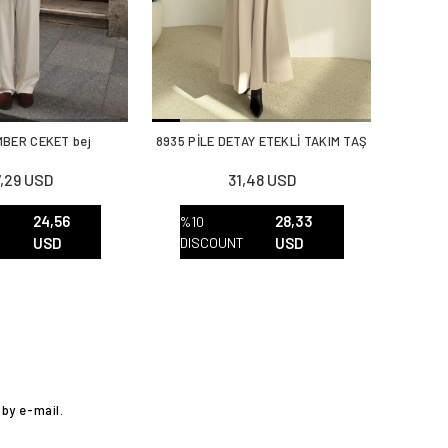
MBER CEKET bej
8935 PİLE DETAY ETEKLİ TAKIM TAŞ
,29 USD
31,48 USD
24,56
28,33
%10
T
USD
DISCOUNT
USD
by e-mail.