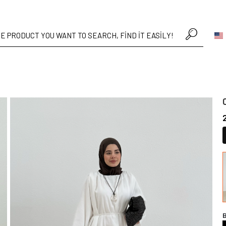
• Hafta içi verilen siparişler aynı gün kargoda