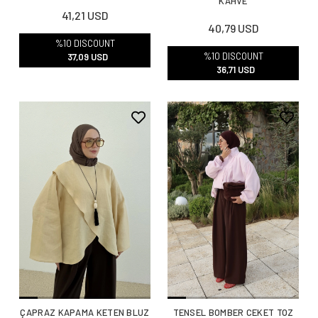
KAHVE
41,21 USD
40,79 USD
%10 DISCOUNT
%10 DISCOUNT
37,09 USD
36,71 USD
ÇAPRAZ KAPAMA KETEN BLUZ
TENSEL BOMBER CEKET TOZ