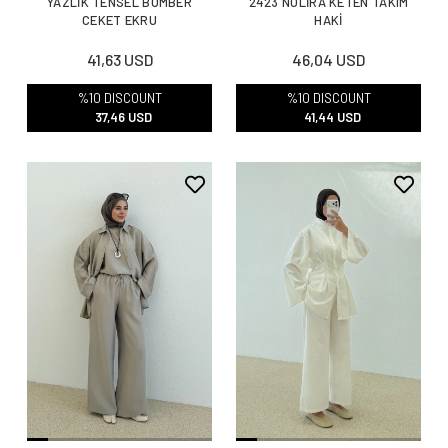
YAZLİK TENSEL BOMBER
2423 NOLİRA KETEN TAKIM
CEKET EKRU
HAKİ
41,63 USD
46,04 USD
%10 DISCOUNT
%10 DISCOUNT
37,46 USD
41,44 USD