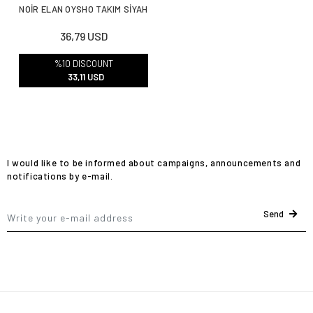
NOİR ELAN OYSHO TAKIM SİYAH
36,79 USD
%10 DISCOUNT
33,11 USD
I would like to be informed about campaigns, announcements and
notifications by e-mail.
Send