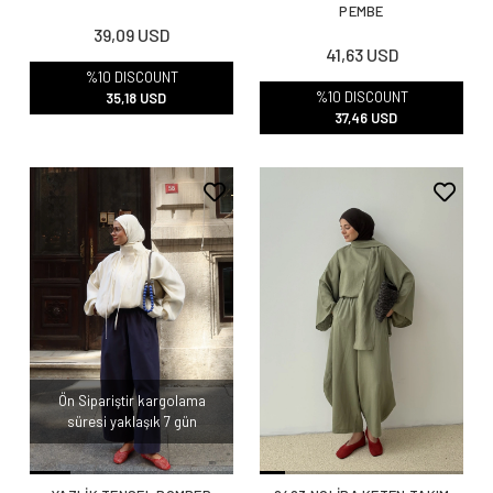
PEMBE
39,09 USD
41,63 USD
%10 DISCOUNT
%10 DISCOUNT
35,18 USD
37,46 USD
Ön Sipariştir kargolama
süresi yaklaşık 7 gün