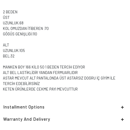
2 BEDEN
ÜST
UZUNLUK:68
KOL OMUZDAN İTİBEREN :70
GÖĞÜS GENİŞLİĞİ:110
ALT
UZUNLUK:105
BEL:32
MANKEN BOY 166 KİLO 50 1 BEDEN TERCİH EDİYOR
ALT BEL LASTİKLİDİR YANDAN FERMUARLIDIR
ASTAR MEVCUT ALT PANTALONDA ÜST ASTARSIZ DOĞRU İÇ GİYİM İLE
TERCİH EDEBİLİRSİNİZ
KETEN ÜRÜNLERDE CEKME PAYI MEVCUTTUR
Installment Options
Warranty And Delivery