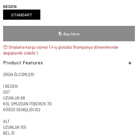
BEDEN:
STANDART
Buy Now
Ortalama kargo süresi 1,4 iş günüdür (Kampanya dönemlerinde
değişkenlik olabilir.)
Product Features
ÜRÜN ÖLCÜMLERİ
1 BEDEN
ÜST
UZUNLUK:68
KOL OMUZDAN İTİBEREN :70
GÖĞÜS GENİŞLİĞİ:102
ALT
UZUNLUK:105
BEL:31