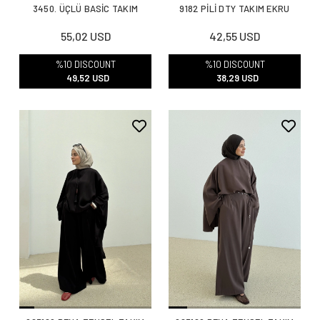
3450. ÜÇLÜ BASİC TAKIM
9182 PİLİ DTY TAKIM EKRU
55,02 USD
42,55 USD
%10 DISCOUNT
%10 DISCOUNT
49,52 USD
38,29 USD