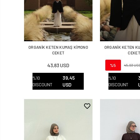
ORGANİK KETEN KUMAŞ KİMONO
ORGANİK KETEN K
CEKET
CEKE
43,83 USD
%5
45,93 US
39,45
%10
%10
DISCOUNT
USD
DISCOUNT