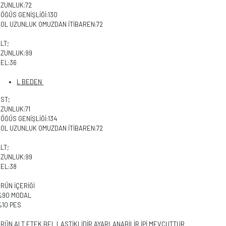
UZUNLUK:72
ÖĞÜS GENİŞLİĞİ:130
KOL UZUNLUK OMUZDAN İTİBAREN:72
LT;
UZUNLUK:99
EL:36
L BEDEN
ÜST;
UZUNLUK:71
ÖĞÜS GENİŞLİĞİ:134
KOL UZUNLUK OMUZDAN İTİBAREN:72
LT;
UZUNLUK:99
EL:38
RÜN İÇERİĞİ
%90 MODAL
%10 PES
RÜN ALT ETEK BEL LASTİKLİDİR AYARLANABİLİR İPİ MEVCUTTUR