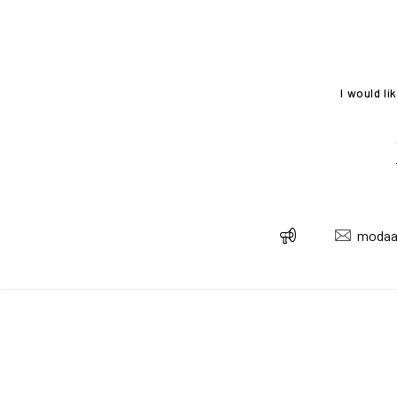
I would l
modaa