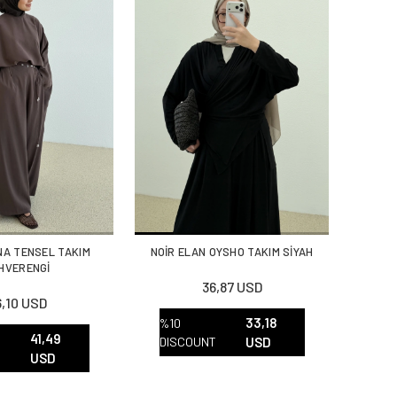
NA TENSEL TAKIM
NOİR ELAN OYSHO TAKIM SİYAH
HVERENGİ
36,87 USD
,10 USD
33,18
%10
41,49
DISCOUNT
USD
T
USD