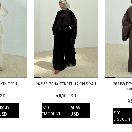
TAKIM EKRU
263169 PENA TENSEL TAKIM SİYAH
263169 PE
KA
USD
46,10 USD
46
38,37
41,49
%10
%10
USD
DISCOUNT
USD
DISCOUN