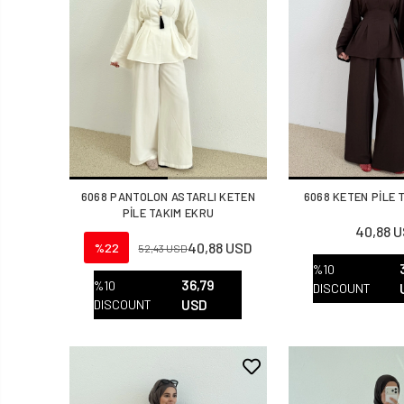
6068 PANTOLON ASTARLI KETEN
6068 KETEN PİLE 
PİLE TAKIM EKRU
40,88 
40,88 USD
%22
52,43 USD
%10
36,79
%10
DISCOUNT
DISCOUNT
USD