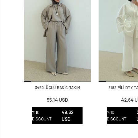
3450. ÜÇLÜ BASİC TAKIM
9182 PİLİ DTY 
55,14 USD
42,64 
49,62
%10
%10
DISCOUNT
USD
DISCOUNT