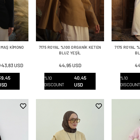
UMAŞ KİMONO
7175 ROYAL %100 ORGANİK KETEN
7175 ROYAL 
T
BLUZ YEŞİL
BL
43,83 USD
44,95 USD
44
D
39,45
40,45
%10
%10
USD
DISCOUNT
USD
DISCOUN