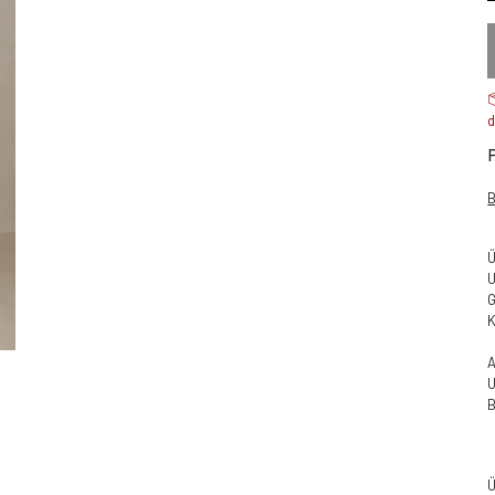
d
G
A
B