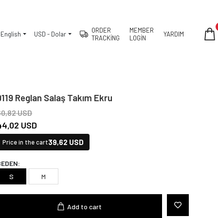
ORDER
MEMBER
English
USD - Dolar
YARDIM
TRACKİNG
LOGİN
9119 Reglan Salaş Takım Ekru
60,82 USD
44,02 USD
39,62 USD
Price in the cart
BEDEN:
S
M
Add to cart