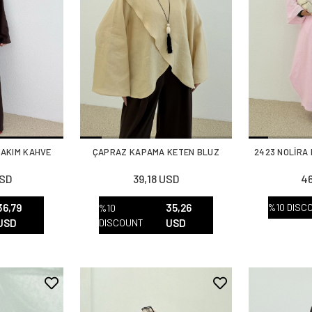
TAKIM KAHVE
ÇAPRAZ KAPAMA KETEN BLUZ
2423 NOLİRA
USD
39,18 USD
46
36,79
35,26
%10 DISC
%10
USD
DISCOUNT
USD