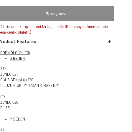
Buy Now
Ortalama kargo süresi 1,4 iş günüdür (Kampanya dönemlerinde
eğişkenlik olabilir.)
Product Features
BEDEN ÖLCÜMLERİ
S BEDEN
ÜST;
UZUNLUK:71
ÖĞÜS GENİŞLİĞİ:120
KOL UZUNLUK OMUZDAN İTİBAREN:71
LT;
UZUNLUK:97
EL:33
M BEDEN
ÜST;