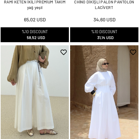
RAMİ KETEN İKİLİ PREMİUM TAKIM
CHİNO DİKİŞLİ PALON PANTOLON
yağ yeşil
LACİVERT
65,02 USD
34,60 USD
%10 DISCOUNT
%10 DISCOUNT
58,52 USD
31,14 USD