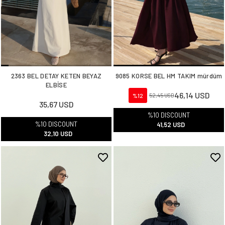
2363 BEL DETAY KETEN BEYAZ
9085 KORSE BEL HM TAKIM mürdüm
ELBİSE
46,14 USD
%12
52,45 USD
35,67 USD
%10 DISCOUNT
%10 DISCOUNT
41,52 USD
32,10 USD