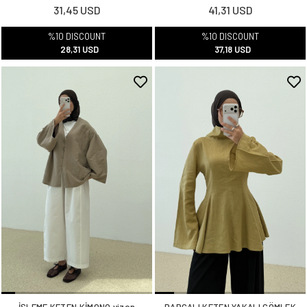
31,45 USD
41,31 USD
%10 DISCOUNT
%10 DISCOUNT
28,31 USD
37,18 USD
İŞLEME KETEN KİMONO vizon
PARÇALI KETEN YAKALI GÖMLEK