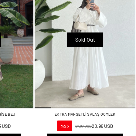
Sold Out
BİSE BEJ
EKTRA MANŞETLİ SALAŞ GÖMLEK
5 USD
20,96 USD
%23
27,07 USD