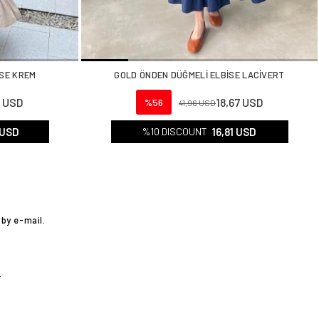
İSE KREM
GOLD ÖNDEN DÜĞMELİ ELBİSE LACİVERT
1 USD
18,67 USD
%56
41,96 USD
 USD
16,81 USD
%10 DISCOUNT
by e-mail.