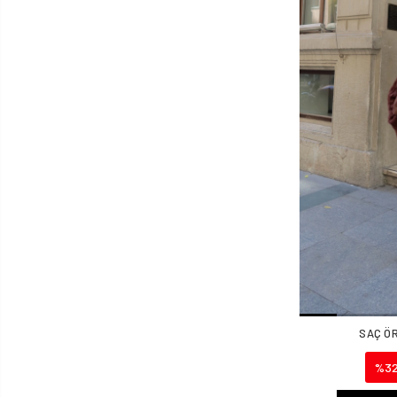
SAÇ ÖR
%3