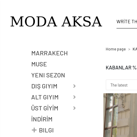
Home page
KA
MARRAKECH
MUSE
KABANLAR %1
YENI SEZON
DIŞ GIYIM
ALT GIYIM
ÜST GİYİM
İNDİRİM
BILGI