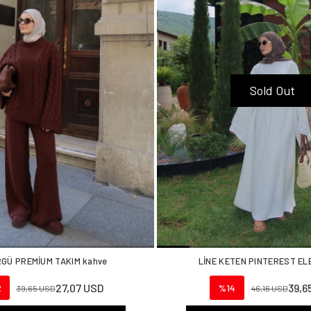
Sold Out
GÜ PREMİUM TAKIM kahve
LİNE KETEN PINTEREST EL
27,07 USD
39,6
2
%14
39,65 USD
46,16 USD