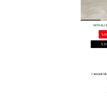
VATKALI 
%3
%10
I would l