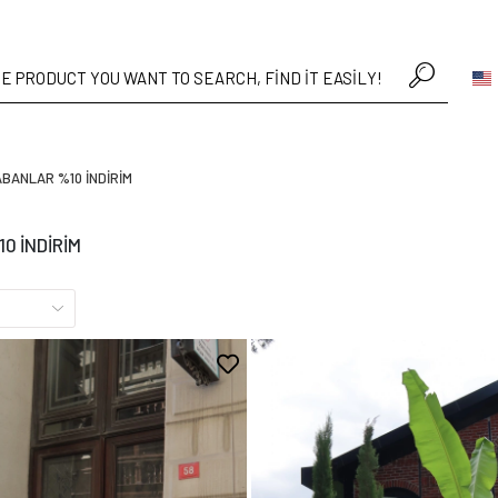
• Hafta içi verilen sip
BANLAR %10 İNDİRİM
0 İNDİRİM