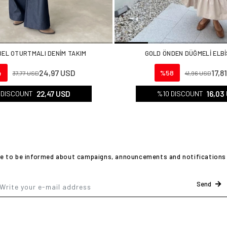
BEL OTURTMALI DENİM TAKIM
GOLD ÖNDEN DÜĞMELİ ELB
24,97 USD
17,8
4
%58
37,77 USD
41,96 USD
22,47 USD
16,03
 DISCOUNT
%10 DISCOUNT
ike to be informed about campaigns, announcements and notifications 
Send