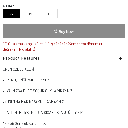
Beden:
S
M
L
Buy Now
Ortalama kargo süresi 1,4 iş günüdür (Kampanya dönemlerinde
değişkenlik olabilir.)
Product Features
ÜRÜN ÖZELLİKLERİ
•ÜRÜN İÇERİĞİ :%100 PAMUK
•• YALNIZCA ELDE SOĞUK SUYLA YIKAYINIZ
•KURUTMA MAKİNESİ KULLANMAYINIZ
•HAFİF NEMLİYKEN ORTA SICAKLIKTA ÜTÜLEYİNİZ
* ⁠• ⁠Not: Sererek kurutunuz.