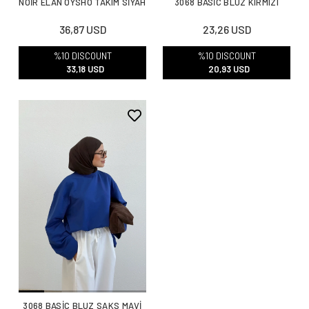
NOİR ELAN OYSHO TAKIM SİYAH
3068 BASİC BLUZ KIRMIZI
36,87 USD
23,26 USD
%10 DISCOUNT
%10 DISCOUNT
33,18 USD
20,93 USD
3068 BASİC BLUZ SAKS MAVİ