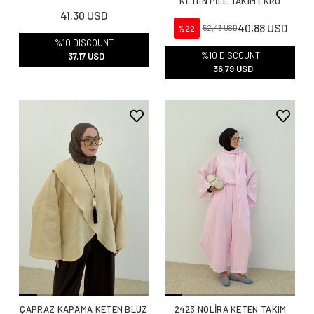
KETEN PİLE TAKIM EKRU
41,30 USD
40,88 USD
%22
52,43 USD
%10 DISCOUNT
%10 DISCOUNT
37,17 USD
36,79 USD
ÇAPRAZ KAPAMA KETEN BLUZ
2423 NOLİRA KETEN TAKIM