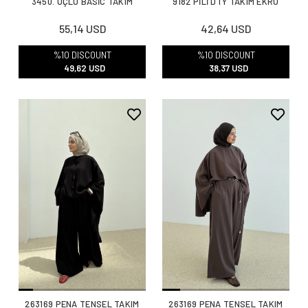
3450. ÜÇLÜ BASİC TAKIM
9182 PİLİ DTY TAKIM EKRU
55,14 USD
42,64 USD
%10 DISCOUNT
%10 DISCOUNT
49,62 USD
38,37 USD
263169 PENA TENSEL TAKIM
263169 PENA TENSEL TAKIM