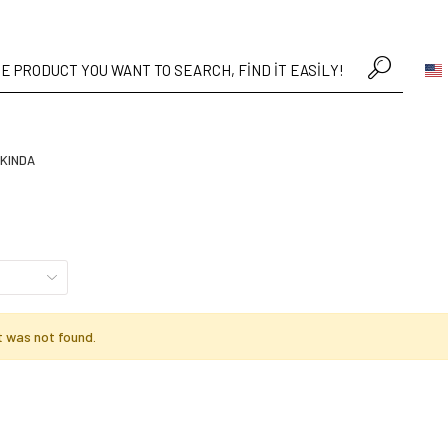
• %30’a varan büyük yaz indirimi
KINDA
 was not found.