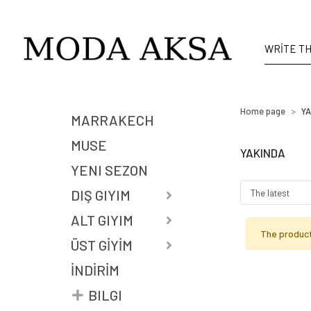
Home page
YA
MARRAKECH
MUSE
YAKINDA
YENI SEZON
DIŞ GIYIM
ALT GIYIM
The product
ÜST GİYİM
İNDİRİM
BILGI