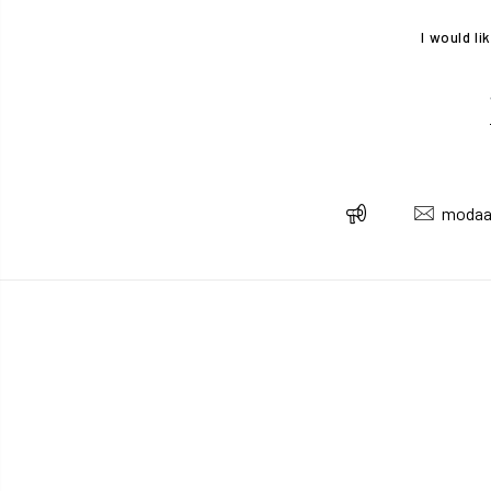
I would l
modaa