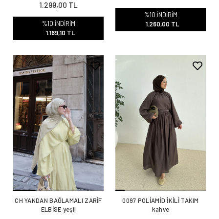
1.299,00 TL
%10 İNDİRİM
%10 İNDİRİM
1.260,00 TL
1.169,10 TL
CH YANDAN BAĞLAMALI ZARİF
0097 POLİAMİD İKİLİ TAKIM
ELBİSE yeşil
kahve