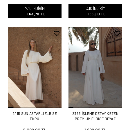
%10 İNDİRİM
%10 İNDİRİM
1.631,70 TL
1.889,10 TL
2415 SUN ASTARLI ELBİSE
2365 İŞLEME DETAY KETEN
EKRU
PREMİUM ELBİSE BEYAZ
2.099,00 TL
1.899,00 TL