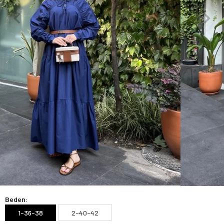
Beden:
1-36-38
2-40-42