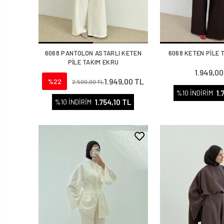
6068 PANTOLON ASTARLI KETEN
6068 KETEN PİLE 
PİLE TAKIM EKRU
1.949,00
1.949,00 TL
%22
2.500,00 TL
1.
%10 İNDİRİM
1.754,10 TL
%10 İNDİRİM