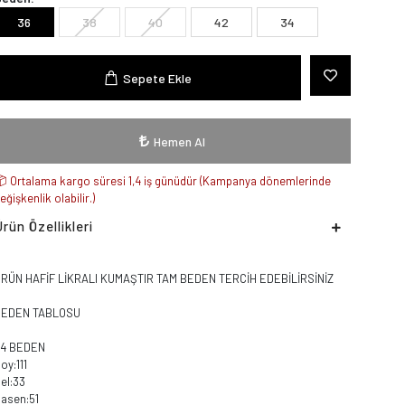
36
38
40
42
34
Sepete Ekle
Hemen Al
Ortalama kargo süresi 1,4 iş günüdür (Kampanya dönemlerinde
eğişkenlik olabilir.)
Ürün Özellikleri
RÜN HAFİF LİKRALI KUMAŞTIR TAM BEDEN TERCİH EDEBİLİRSİNİZ
BEDEN TABLOSU
34 BEDEN
oy:111
el:33
asen:51