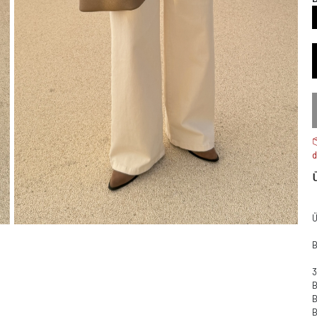
d
Ü
B
B
B