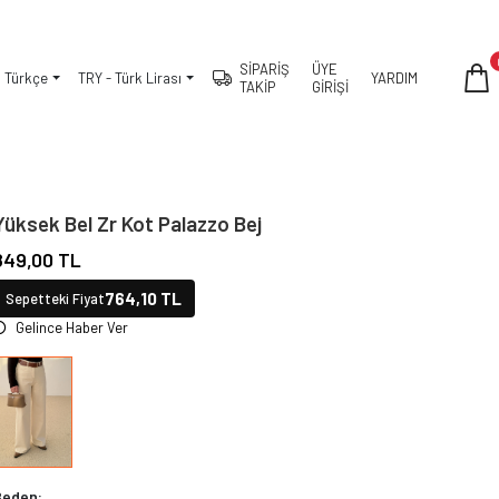
SİPARİŞ
ÜYE
Türkçe
TRY - Türk Lirası
YARDIM
TAKİP
GİRİŞİ
Yüksek Bel Zr Kot Palazzo Bej
849,00 TL
764,10 TL
Sepetteki Fiyat
Gelince Haber Ver
Beden: