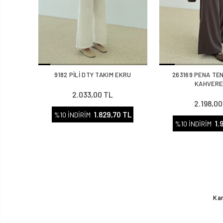
9182 PİLİ DTY TAKIM EKRU
263169 PENA TE
KAHVERE
2.033,00 TL
2.198,00
1.829,70 TL
%10 İNDİRİM
1.
%10 İNDİRİM
Kam