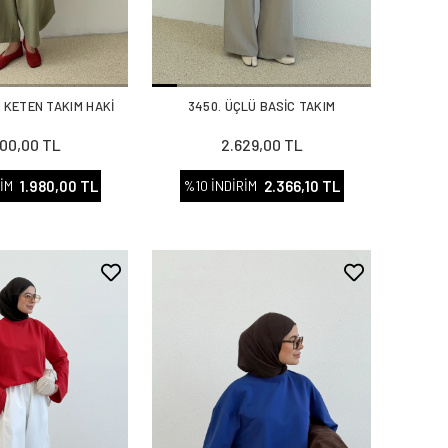
 KETEN TAKIM HAKİ
3450. ÜÇLÜ BASİC TAKIM
00,00 TL
2.629,00 TL
1.980,00 TL
2.366,10 TL
İM
%10 İNDİRİM