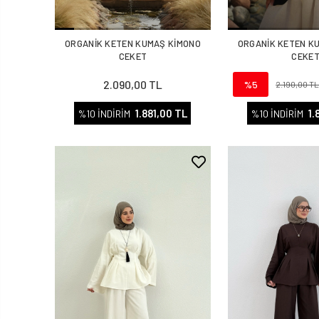
ORGANİK KETEN KUMAŞ KİMONO
ORGANİK KETEN K
CEKET
CEKE
2.090,00 TL
%5
2.190,00 T
1.881,00 TL
1.
%10 İNDİRİM
%10 İNDİRİM