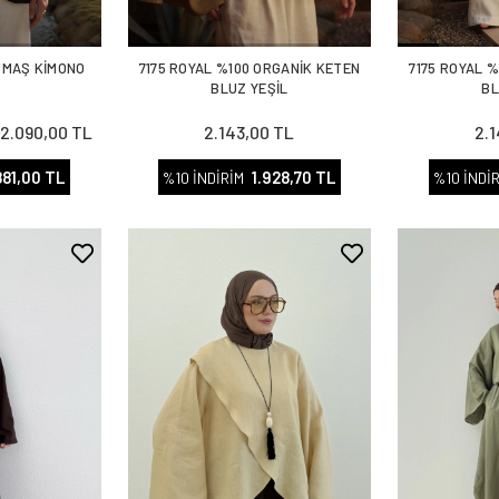
UMAŞ KİMONO
7175 ROYAL %100 ORGANİK KETEN
7175 ROYAL 
T
BLUZ YEŞİL
BL
2.090,00 TL
2.143,00 TL
2.
L
881,00 TL
1.928,70 TL
%10 İNDİRİM
%10 İNDİ