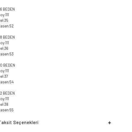
36 BEDEN
oy:111
el:35
asen:52
38 BEDEN
oy:111
el:36
asen:53
40 BEDEN
oy:111
el:37
asen:54
42 BEDEN
oy:111
el:38
asen:55
Taksit Seçenekleri