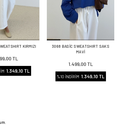
SWEATSHIRT KIRMIZI
3068 BASİC SWEATSHIRT SAKS
MAVİ
499,00 TL
1.499,00 TL
1.349,10 TL
RİM
1.349,10 TL
%10 İNDİRİM
rum.