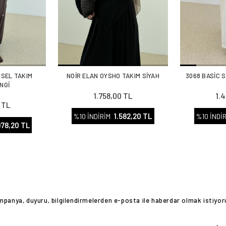
NSEL TAKIM
NOİR ELAN OYSHO TAKIM SİYAH
3068 BASİC 
NGİ
1.758,00 TL
1.
 TL
1.582,20 TL
%10 İNDİRİM
%10 İNDİ
978,20 TL
panya, duyuru, bilgilendirmelerden e-posta ile haberdar olmak istiyo