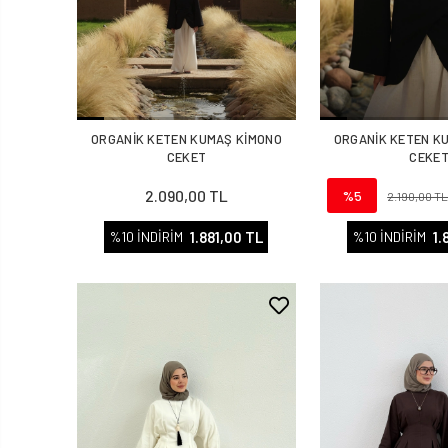
ORGANİK KETEN KUMAŞ KİMONO
ORGANİK KETEN K
CEKET
CEKE
2.090,00 TL
%5
2.190,00 T
1.881,00 TL
1.
%10 İNDİRİM
%10 İNDİRİM