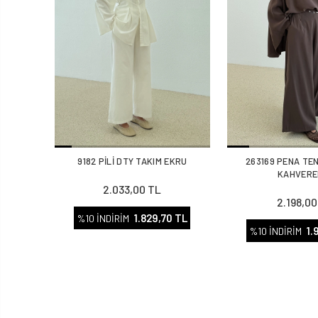
9182 PİLİ DTY TAKIM EKRU
263169 PENA TE
KAHVERE
2.033,00 TL
2.198,00
1.829,70 TL
%10 İNDİRİM
1.
%10 İNDİRİM