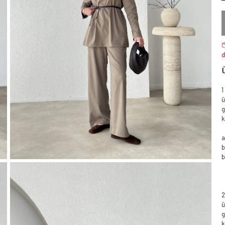
d
1
ü
k
a
b
ü
k