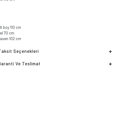
lt boy 110 cm
el 70 cm
basen 102 cm
Taksit Seçenekleri
Garanti Ve Teslimat