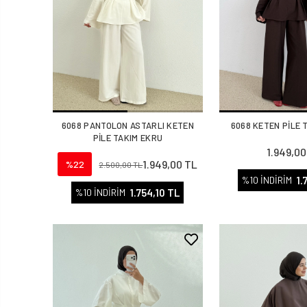
6068 PANTOLON ASTARLI KETEN
6068 KETEN PİLE 
PİLE TAKIM EKRU
1.949,00
1.949,00 TL
%22
2.500,00 TL
1.
%10 İNDİRİM
1.754,10 TL
%10 İNDİRİM