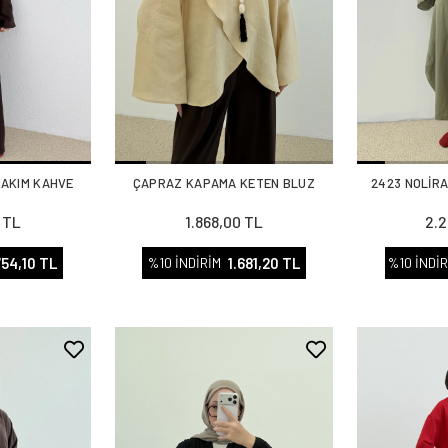
TAKIM KAHVE
ÇAPRAZ KAPAMA KETEN BLUZ
2423 NOLİRA
 TL
1.868,00 TL
2.2
754,10 TL
1.681,20 TL
%10 İNDİRİM
%10 İNDİR