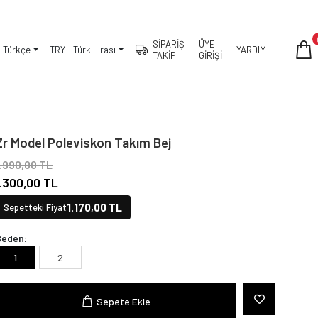
SİPARİŞ
ÜYE
Türkçe
TRY - Türk Lirası
YARDIM
TAKİP
GİRİŞİ
Zr Model Poleviskon Takım Bej
1.990,00 TL
1.300,00 TL
1.170,00 TL
Sepetteki Fiyat
Beden:
1
2
Sepete Ekle