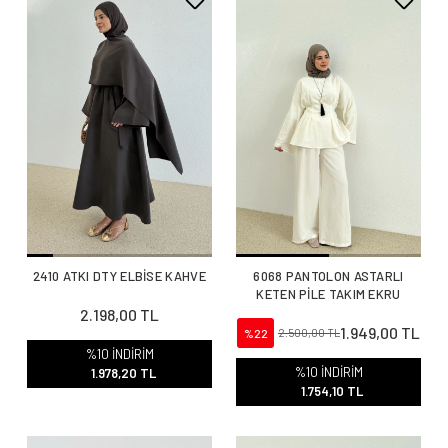
2410 ATKI DTY ELBİSE KAHVE
6068 PANTOLON ASTARLI
KETEN PİLE TAKIM EKRU
2.198,00 TL
1.949,00 TL
%22
2.500,00 TL
%10 İNDİRİM
%10 İNDİRİM
1.978,20 TL
1.754,10 TL