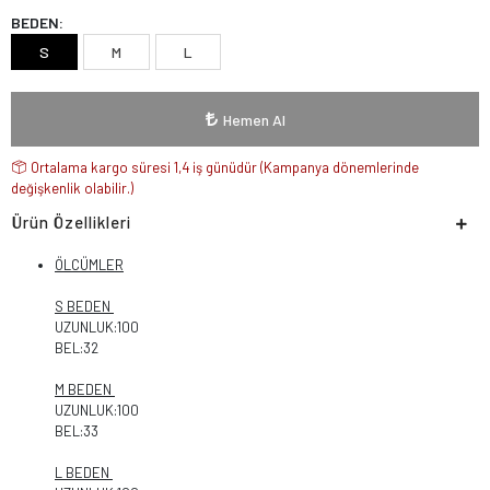
BEDEN:
S
M
L
Hemen Al
Ortalama kargo süresi 1,4 iş günüdür (Kampanya dönemlerinde
değişkenlik olabilir.)
Ürün Özellikleri
ÖLCÜMLER
S BEDEN
UZUNLUK:100
BEL:32
M BEDEN
UZUNLUK:100
BEL:33
L BEDEN