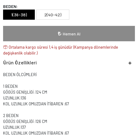
BEDEN:
1(36-38)
2(40-42)
Hemen Al
Ortalama kargo süresi 1,4 iş günüdür (Kampanya dönemlerinde
değişkenlik olabilir.)
Ürün Özellikleri
BEDEN ÖLCÜMLERİ
1 BEDEN
GÖĞÜS GENİŞLİĞİ :124 CM
UZUNLUK:136
KOL UZUNLUK OMUZDAN İTİBAREN :67
2 BEDEN
GÖĞÜS GENİŞLİĞİ :126 CM
UZUNLUK:137
KOL UZUNLUK OMUZDAN İTİBAREN :67