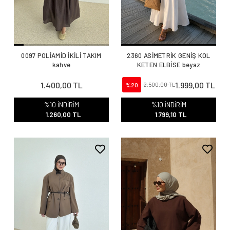
0097 POLİAMİD İKİLİ TAKIM
2360 ASİMETRİK GENİŞ KOL
kahve
KETEN ELBİSE beyaz
1.400,00 TL
1.999,00 TL
%20
2.500,00 TL
%10 İNDİRİM
%10 İNDİRİM
1.260,00 TL
1.799,10 TL