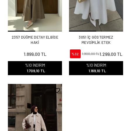
2357 DÜĞME DETAY ELBİSE
3051 İÇ GÖSTERMEZ
HAKİ
MEVSİMLİK ETEK
1.899,00 TL
1.299,00 TL
%32
1.900,00 TL
%10 İNDİRİM
%10 İNDİRİM
1.709,10 TL
1.169,10 TL