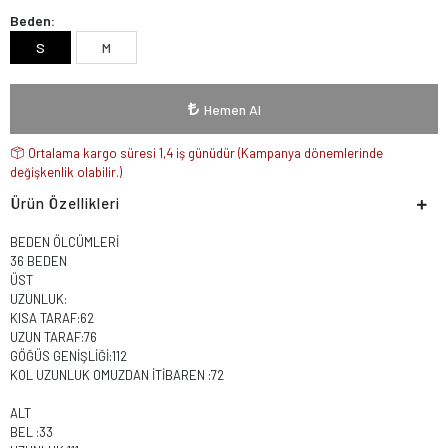
Beden:
S
M
Hemen Al
Ortalama kargo süresi 1,4 iş günüdür (Kampanya dönemlerinde
değişkenlik olabilir.)
Ürün Özellikleri
BEDEN ÖLCÜMLERİ
36 BEDEN
ÜST
UZUNLUK:
KISA TARAF:62
UZUN TARAF:76
GÖĞÜS GENİŞLİĞİ:112
KOL UZUNLUK OMUZDAN İTİBAREN :72
ALT
BEL :33