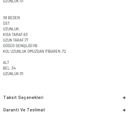
UZUNLUK:111
38 BEDEN
ÜST
UZUNLUK:
KISA TARAF:63
UZUN TARAF:77
GÖĞÜS GENİŞLİĞİ:116
KOL UZUNLUK OMUZDAN İTİBAREN :72
ALT
BEL :34
UZUNLUK:111
Taksit Seçenekleri
Garanti Ve Teslimat