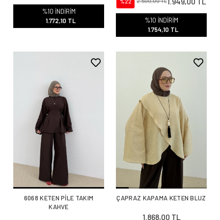
1.949,00 TL
%22
2.500,00 TL
%10 İNDİRİM
%10 İNDİRİM
1.772,10 TL
1.754,10 TL
6068 KETEN PİLE TAKIM
ÇAPRAZ KAPAMA KETEN BLUZ
KAHVE
1.868,00 TL